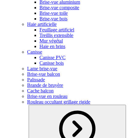
Brise-vue aluminium
Brise-vue composite
Brise-vue toile
Brise-vue bois
Haie artificielle
Feuillage artificiel
Treillis extensible
Mur végétal
Haie en brins
Canisse
Canisse PVC
Canisse bois
Lame brise-vue
Brise-vue balcon
Palissade
Brande de bruyère
Cache balcon
Brise-vue en rouleau
Rouleau occultant grillage rigide