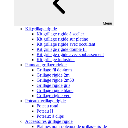
Menu
Kit grillage rigide
Kit grillage rigide à sceller
Kit grillage rigide sur platine
Kit grillage rigide avec occultant
Kit grillage rigide double fil
Kit grillage rigide avec soubassement
Kit grillage industriel
Panneau grillage rigide
Grillage fil de 4mm
Grillage rigide 2m
Grillage rigide 2m50
Grillage rigide gris
Grillage rigide blanc
Grillage rigide vert
Poteaux grillage rigide
Poteau rond
Poteau H
Poteaux à clips
Accessoires grillage rigide
Platines pour poteaux de grillage rigide