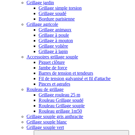
Grillage jardin
Grillage simple torsion
Grillage soudé
Bordure parisienne
Grillage agricole
Grillage animaux
Grillage à poule
Grillage à mouton
Grillage volière
Grillage à lapin
Accessoires grillage souple
Piquet clôture
Jambe de force
Barres de tension et tendeurs
Fil de tension galvanisé et fil d'attache
Pinces et agrafes
Rouleau de grillage
Grillage rouleau 25 m
Rouleau Grillage soudé
Rouleau Grillage souple
Rouleau grillage 1m50
Grillage souple gris anthracite
Grillage souple blanc
Grillage souple vert