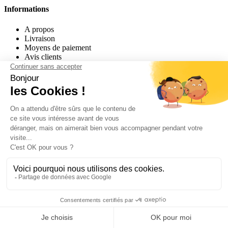
Informations
A propos
Livraison
Moyens de paiement
Avis clients
Aide
Notices de montage
FAQ
Glossaire
Annuaire des poseurs
Réalisations des clients
Problèmes / Solutions
Légal
Conditions générales de vente
Gestion des cookies
Mentions légales
Contactez-nous