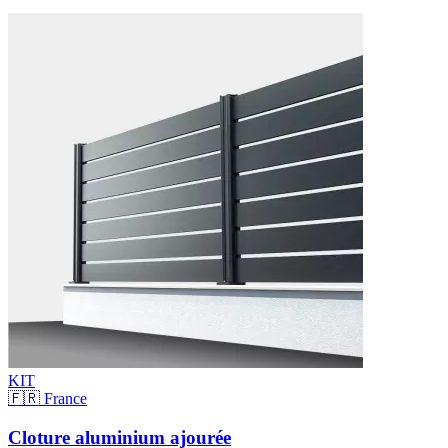
KIT
🇫🇷 France
Cloture aluminium ajourée