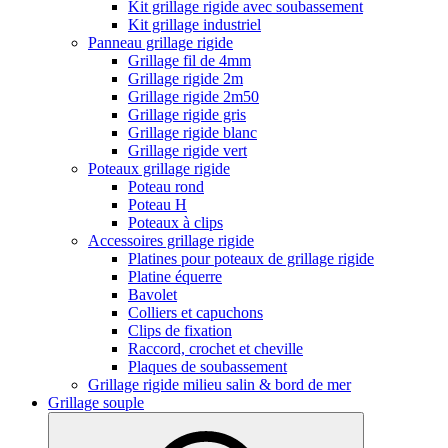
Kit grillage rigide avec soubassement
Kit grillage industriel
Panneau grillage rigide
Grillage fil de 4mm
Grillage rigide 2m
Grillage rigide 2m50
Grillage rigide gris
Grillage rigide blanc
Grillage rigide vert
Poteaux grillage rigide
Poteau rond
Poteau H
Poteaux à clips
Accessoires grillage rigide
Platines pour poteaux de grillage rigide
Platine équerre
Bavolet
Colliers et capuchons
Clips de fixation
Raccord, crochet et cheville
Plaques de soubassement
Grillage rigide milieu salin & bord de mer
Grillage souple