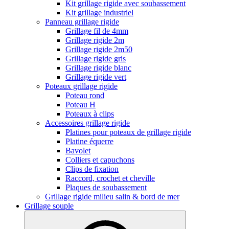
Kit grillage rigide avec soubassement
Kit grillage industriel
Panneau grillage rigide
Grillage fil de 4mm
Grillage rigide 2m
Grillage rigide 2m50
Grillage rigide gris
Grillage rigide blanc
Grillage rigide vert
Poteaux grillage rigide
Poteau rond
Poteau H
Poteaux à clips
Accessoires grillage rigide
Platines pour poteaux de grillage rigide
Platine équerre
Bavolet
Colliers et capuchons
Clips de fixation
Raccord, crochet et cheville
Plaques de soubassement
Grillage rigide milieu salin & bord de mer
Grillage souple