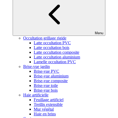
Menu
Occultation grillage rigide
Latte occultation PVC
Latte occultation bois
Latte occultation composite
Latte occultation aluminium
Lamelle occultation PVC
Brise-vue jardin
Brise-vue PVC
Brise-vue aluminium
Brise-vue composite
Brise-vue toile
Brise-vue bois
Haie artificielle
Feuillage artificiel
Treillis extensible
Mur végétal
Haie en brins