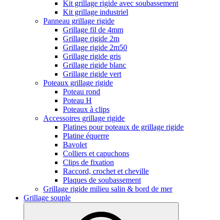
Kit grillage rigide avec soubassement
Kit grillage industriel
Panneau grillage rigide
Grillage fil de 4mm
Grillage rigide 2m
Grillage rigide 2m50
Grillage rigide gris
Grillage rigide blanc
Grillage rigide vert
Poteaux grillage rigide
Poteau rond
Poteau H
Poteaux à clips
Accessoires grillage rigide
Platines pour poteaux de grillage rigide
Platine équerre
Bavolet
Colliers et capuchons
Clips de fixation
Raccord, crochet et cheville
Plaques de soubassement
Grillage rigide milieu salin & bord de mer
Grillage souple