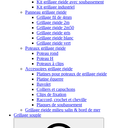
Kit grillage rigide avec soubassement
Kit grillage industriel
Panneau grillage rigide
Grillage fil de 4mm
Grillage rigide 2m
Grillage rigide 2m50
Grillage rigide gris
Grillage rigide blanc
Grillage rigide vert
Poteaux grillage rigide
Poteau rond
Poteau H
Poteaux à clips
Accessoires grillage rigide
Platines pour poteaux de grillage rigide
Platine équerre
Bavolet
Colliers et capuchons
Clips de fixation
Raccord, crochet et cheville
Plaques de soubassement
Grillage rigide milieu salin & bord de mer
Grillage souple