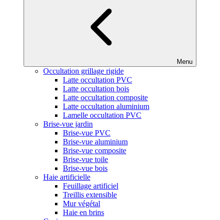
Menu
Occultation grillage rigide
Latte occultation PVC
Latte occultation bois
Latte occultation composite
Latte occultation aluminium
Lamelle occultation PVC
Brise-vue jardin
Brise-vue PVC
Brise-vue aluminium
Brise-vue composite
Brise-vue toile
Brise-vue bois
Haie artificielle
Feuillage artificiel
Treillis extensible
Mur végétal
Haie en brins