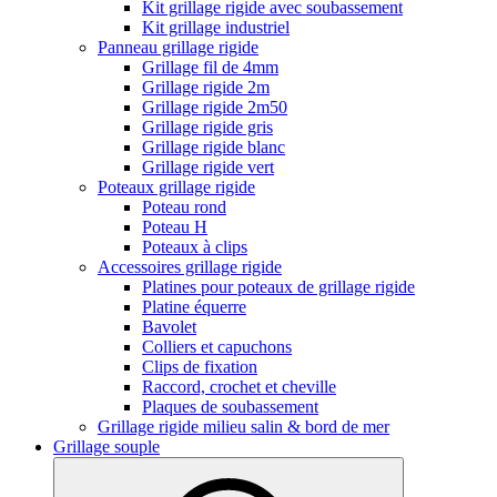
Kit grillage rigide avec soubassement
Kit grillage industriel
Panneau grillage rigide
Grillage fil de 4mm
Grillage rigide 2m
Grillage rigide 2m50
Grillage rigide gris
Grillage rigide blanc
Grillage rigide vert
Poteaux grillage rigide
Poteau rond
Poteau H
Poteaux à clips
Accessoires grillage rigide
Platines pour poteaux de grillage rigide
Platine équerre
Bavolet
Colliers et capuchons
Clips de fixation
Raccord, crochet et cheville
Plaques de soubassement
Grillage rigide milieu salin & bord de mer
Grillage souple