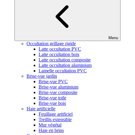
Menu
Occultation grillage rigide
Latte occultation PVC
Latte occultation bois
Latte occultation composite
Latte occultation aluminium
Lamelle occultation PVC
Brise-vue jardin
Brise-vue PVC
Brise-vue aluminium
Brise-vue composite
Brise-vue toile
Brise-vue bois
Haie artificielle
Feuillage artificiel
Treillis extensible
Mur végétal
Haie en brins