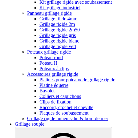
Kit grillage rigide avec soubassement
Kit grillage industriel
Panneau grillage rigide
Grillage fil de 4mm
Grillage rigide 2m
Grillage rigide 2m50
Grillage rigide gris
Grillage rigide blanc
Grillage rigide vert
Poteaux grillage rigide
Poteau rond
Poteau H
Poteaux à clips
Accessoires grillage rigide
Platines pour poteaux de grillage rigide
Platine équerre
Bavolet
Colliers et capuchons
Clips de fixation
Raccord, crochet et cheville
Plaques de soubassement
Grillage rigide milieu salin & bord de mer
Grillage souple