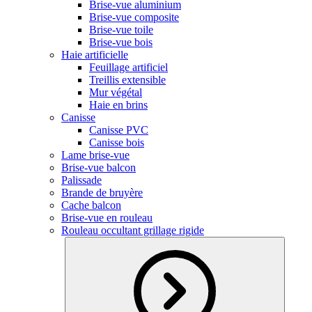
Brise-vue aluminium
Brise-vue composite
Brise-vue toile
Brise-vue bois
Haie artificielle
Feuillage artificiel
Treillis extensible
Mur végétal
Haie en brins
Canisse
Canisse PVC
Canisse bois
Lame brise-vue
Brise-vue balcon
Palissade
Brande de bruyère
Cache balcon
Brise-vue en rouleau
Rouleau occultant grillage rigide