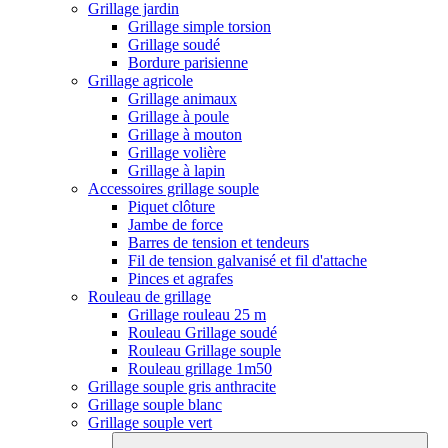
Grillage jardin
Grillage simple torsion
Grillage soudé
Bordure parisienne
Grillage agricole
Grillage animaux
Grillage à poule
Grillage à mouton
Grillage volière
Grillage à lapin
Accessoires grillage souple
Piquet clôture
Jambe de force
Barres de tension et tendeurs
Fil de tension galvanisé et fil d'attache
Pinces et agrafes
Rouleau de grillage
Grillage rouleau 25 m
Rouleau Grillage soudé
Rouleau Grillage souple
Rouleau grillage 1m50
Grillage souple gris anthracite
Grillage souple blanc
Grillage souple vert