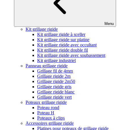
Menu
Kit grillage rigide
Kit grillage rigide à sceller
Kit grillage rigide sur platine
Kit grillage rigide avec occultant
Kit grillage rigide double fil
Kit grillage rigide avec soubassement
Kit grillage industriel
Panneau grillage rigide
Grillage fil de 4mm
Grillage rigide 2m
Grillage rigide 2m50
Grillage rigide gris
Grillage rigide blanc
Grillage rigide vert
Poteaux grillage rigide
Poteau rond
Poteau H
Poteaux à clips
Accessoires grillage rigide
Platines pour poteaux de grillage rigide