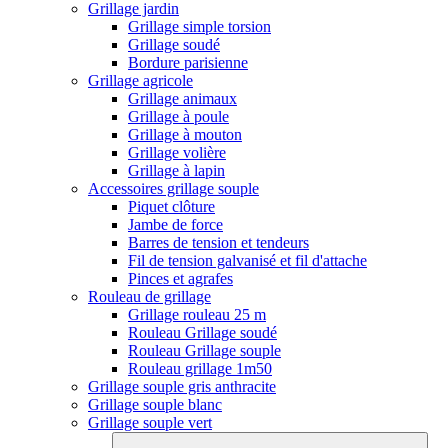
Grillage jardin
Grillage simple torsion
Grillage soudé
Bordure parisienne
Grillage agricole
Grillage animaux
Grillage à poule
Grillage à mouton
Grillage volière
Grillage à lapin
Accessoires grillage souple
Piquet clôture
Jambe de force
Barres de tension et tendeurs
Fil de tension galvanisé et fil d'attache
Pinces et agrafes
Rouleau de grillage
Grillage rouleau 25 m
Rouleau Grillage soudé
Rouleau Grillage souple
Rouleau grillage 1m50
Grillage souple gris anthracite
Grillage souple blanc
Grillage souple vert