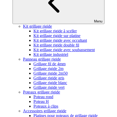
Menu
Kit grillage rigide
Kit grillage rigide à sceller
Kit grillage rigide sur platine
Kit grillage rigide avec occultant
Kit grillage rigide double fil
Kit grillage rigide avec soubassement
Kit grillage industriel
Panneau grillage rigide
Grillage fil de 4mm
Grillage rigide 2m
Grillage rigide 2m50
Grillage rigide gris
Grillage rigide blanc
Grillage rigide vert
Poteaux grillage rigide
Poteau rond
Poteau H
Poteaux à clips
Accessoires grillage rigide
Platines pour poteaux de grillage rigide