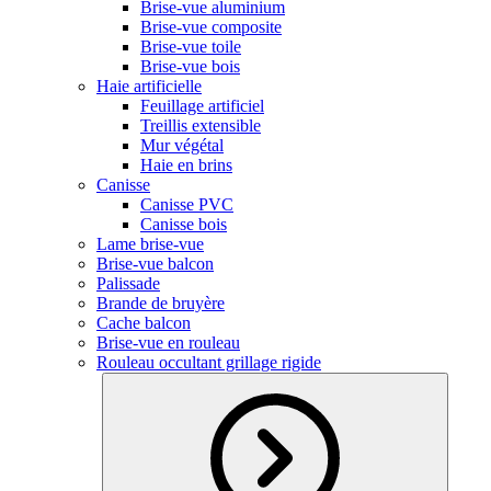
Brise-vue aluminium
Brise-vue composite
Brise-vue toile
Brise-vue bois
Haie artificielle
Feuillage artificiel
Treillis extensible
Mur végétal
Haie en brins
Canisse
Canisse PVC
Canisse bois
Lame brise-vue
Brise-vue balcon
Palissade
Brande de bruyère
Cache balcon
Brise-vue en rouleau
Rouleau occultant grillage rigide