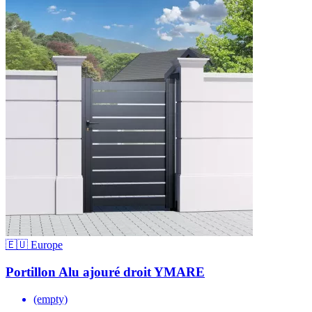
🇪🇺 Europe
Portillon Alu ajouré droit YMARE
(empty)