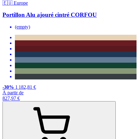
🇪🇺 Europe
Portillon Alu ajouré cintré CORFOU
(empty)
-30%
1 182,81 €
À partir de
827,97 €