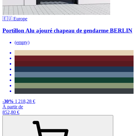
🇪🇺 Europe
Portillon Alu ajouré chapeau de gendarme BERLIN
(empty)
-30%
1 218,28 €
À partir de
852,80 €