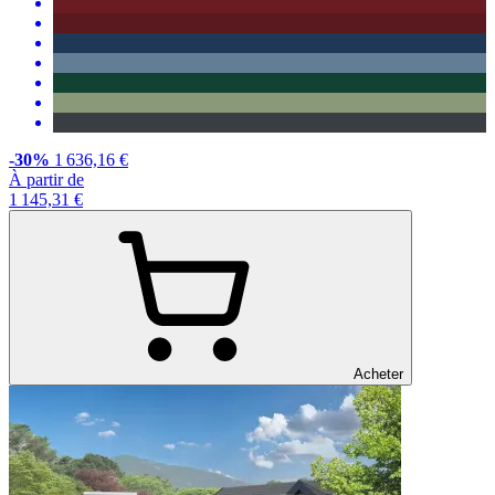
-30%
1 636,16 €
À partir de
1 145,31 €
Acheter