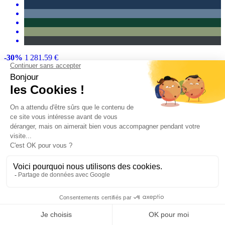
-30%
1 281,59 €
À partir de
897,11 €
Acheter