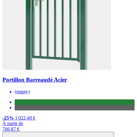
Portillon Barreaudé Acier
(empty)
-25%
1 022,49 €
À partir de
766,87 €