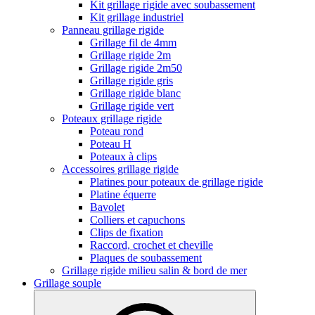
Kit grillage rigide avec soubassement
Kit grillage industriel
Panneau grillage rigide
Grillage fil de 4mm
Grillage rigide 2m
Grillage rigide 2m50
Grillage rigide gris
Grillage rigide blanc
Grillage rigide vert
Poteaux grillage rigide
Poteau rond
Poteau H
Poteaux à clips
Accessoires grillage rigide
Platines pour poteaux de grillage rigide
Platine équerre
Bavolet
Colliers et capuchons
Clips de fixation
Raccord, crochet et cheville
Plaques de soubassement
Grillage rigide milieu salin & bord de mer
Grillage souple