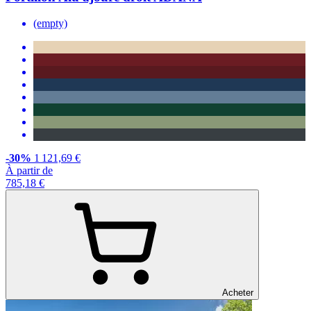
(empty)
-30%
1 121,69 €
À partir de
785,18 €
Acheter