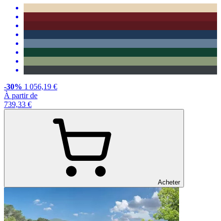
-30%
1 056,19 €
À partir de
739,33 €
Acheter