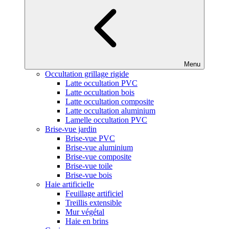
Menu
Occultation grillage rigide
Latte occultation PVC
Latte occultation bois
Latte occultation composite
Latte occultation aluminium
Lamelle occultation PVC
Brise-vue jardin
Brise-vue PVC
Brise-vue aluminium
Brise-vue composite
Brise-vue toile
Brise-vue bois
Haie artificielle
Feuillage artificiel
Treillis extensible
Mur végétal
Haie en brins