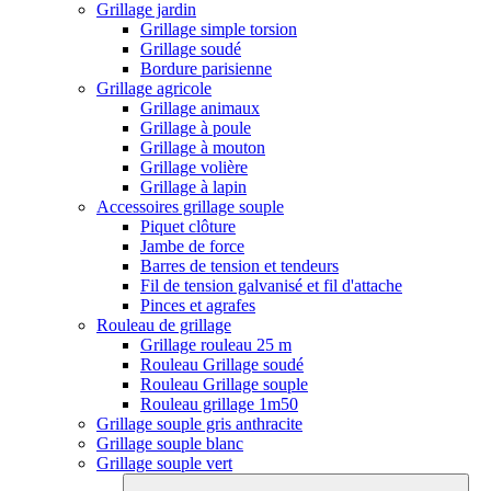
Grillage jardin
Grillage simple torsion
Grillage soudé
Bordure parisienne
Grillage agricole
Grillage animaux
Grillage à poule
Grillage à mouton
Grillage volière
Grillage à lapin
Accessoires grillage souple
Piquet clôture
Jambe de force
Barres de tension et tendeurs
Fil de tension galvanisé et fil d'attache
Pinces et agrafes
Rouleau de grillage
Grillage rouleau 25 m
Rouleau Grillage soudé
Rouleau Grillage souple
Rouleau grillage 1m50
Grillage souple gris anthracite
Grillage souple blanc
Grillage souple vert