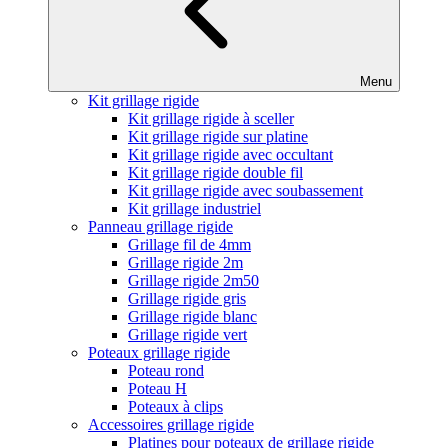
Menu
Kit grillage rigide
Kit grillage rigide à sceller
Kit grillage rigide sur platine
Kit grillage rigide avec occultant
Kit grillage rigide double fil
Kit grillage rigide avec soubassement
Kit grillage industriel
Panneau grillage rigide
Grillage fil de 4mm
Grillage rigide 2m
Grillage rigide 2m50
Grillage rigide gris
Grillage rigide blanc
Grillage rigide vert
Poteaux grillage rigide
Poteau rond
Poteau H
Poteaux à clips
Accessoires grillage rigide
Platines pour poteaux de grillage rigide