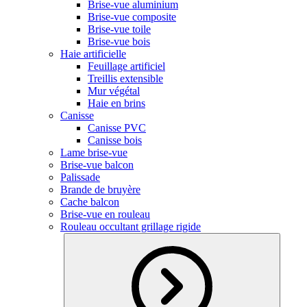
Brise-vue aluminium
Brise-vue composite
Brise-vue toile
Brise-vue bois
Haie artificielle
Feuillage artificiel
Treillis extensible
Mur végétal
Haie en brins
Canisse
Canisse PVC
Canisse bois
Lame brise-vue
Brise-vue balcon
Palissade
Brande de bruyère
Cache balcon
Brise-vue en rouleau
Rouleau occultant grillage rigide