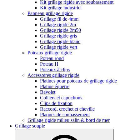
Kit grillage rigide avec soubassement
Kit grillage industriel
Panneau grillage rigide
Grillage fil de 4mm
Grillage rigide 2m
Grillage rigide 2m50
Grillage rigide gris
Grillage rigide blanc
Grillage rigide vert
Poteaux grillage rigide
Poteau rond
Poteau H
Poteaux à clips
Accessoires grillage rigide
Platines pour poteaux de grillage rigide
Platine équerre
Bavolet
Colliers et capuchons
Clips de fixation
Raccord, crochet et cheville
Plaques de soubassement
Grillage rigide milieu salin & bord de mer
Grillage souple