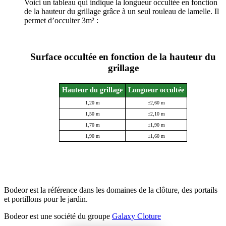
Voici un tableau qui indique la longueur occultée en fonction
de la hauteur du grillage grâce à un seul rouleau de lamelle. Il
permet d’occulter 3m² :
Surface occultée en fonction de la hauteur du
grillage
Hauteur du grillage
Longueur occultée
1,20 m
±2,60 m
1,50 m
±2,10 m
1,70 m
±1,90 m
1,90 m
±1,60 m
Bodeor est la référence dans les domaines de la clôture, des portails
et portillons pour le jardin.
Bodeor est une société du groupe
Galaxy Cloture