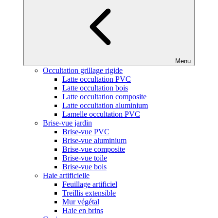
Menu
Occultation grillage rigide
Latte occultation PVC
Latte occultation bois
Latte occultation composite
Latte occultation aluminium
Lamelle occultation PVC
Brise-vue jardin
Brise-vue PVC
Brise-vue aluminium
Brise-vue composite
Brise-vue toile
Brise-vue bois
Haie artificielle
Feuillage artificiel
Treillis extensible
Mur végétal
Haie en brins