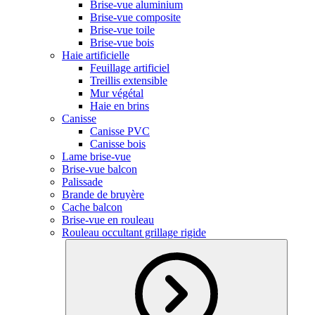
Brise-vue aluminium
Brise-vue composite
Brise-vue toile
Brise-vue bois
Haie artificielle
Feuillage artificiel
Treillis extensible
Mur végétal
Haie en brins
Canisse
Canisse PVC
Canisse bois
Lame brise-vue
Brise-vue balcon
Palissade
Brande de bruyère
Cache balcon
Brise-vue en rouleau
Rouleau occultant grillage rigide