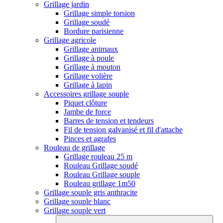
Grillage jardin
Grillage simple torsion
Grillage soudé
Bordure parisienne
Grillage agricole
Grillage animaux
Grillage à poule
Grillage à mouton
Grillage volière
Grillage à lapin
Accessoires grillage souple
Piquet clôture
Jambe de force
Barres de tension et tendeurs
Fil de tension galvanisé et fil d'attache
Pinces et agrafes
Rouleau de grillage
Grillage rouleau 25 m
Rouleau Grillage soudé
Rouleau Grillage souple
Rouleau grillage 1m50
Grillage souple gris anthracite
Grillage souple blanc
Grillage souple vert