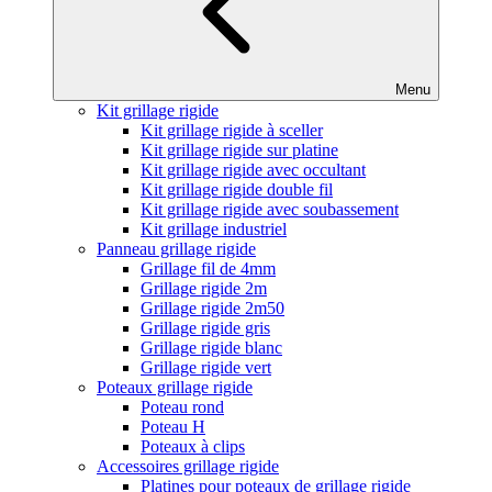
Menu
Kit grillage rigide
Kit grillage rigide à sceller
Kit grillage rigide sur platine
Kit grillage rigide avec occultant
Kit grillage rigide double fil
Kit grillage rigide avec soubassement
Kit grillage industriel
Panneau grillage rigide
Grillage fil de 4mm
Grillage rigide 2m
Grillage rigide 2m50
Grillage rigide gris
Grillage rigide blanc
Grillage rigide vert
Poteaux grillage rigide
Poteau rond
Poteau H
Poteaux à clips
Accessoires grillage rigide
Platines pour poteaux de grillage rigide