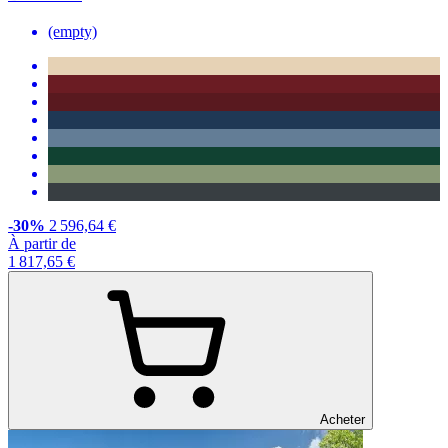
(empty)
-30%
2 596,64 €
À partir de
1 817,65 €
Acheter