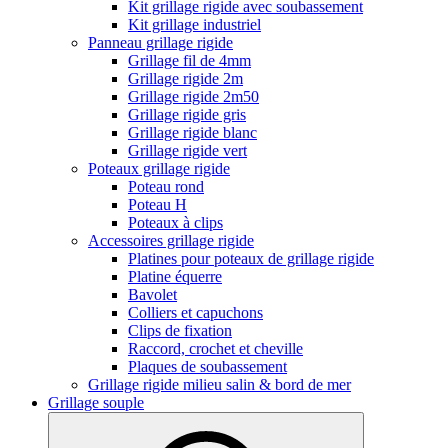
Kit grillage rigide avec soubassement
Kit grillage industriel
Panneau grillage rigide
Grillage fil de 4mm
Grillage rigide 2m
Grillage rigide 2m50
Grillage rigide gris
Grillage rigide blanc
Grillage rigide vert
Poteaux grillage rigide
Poteau rond
Poteau H
Poteaux à clips
Accessoires grillage rigide
Platines pour poteaux de grillage rigide
Platine équerre
Bavolet
Colliers et capuchons
Clips de fixation
Raccord, crochet et cheville
Plaques de soubassement
Grillage rigide milieu salin & bord de mer
Grillage souple