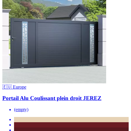
🇪🇺 Europe
Portail Alu Coulissant plein droit JEREZ
(empty)