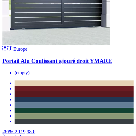
🇪🇺 Europe
Portail Alu Coulissant ajouré droit YMARE
(empty)
-30%
2 119,98 €