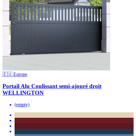
🇪🇺 Europe
Portail Alu Coulissant semi-ajouré droit
WELLINGTON
(empty)