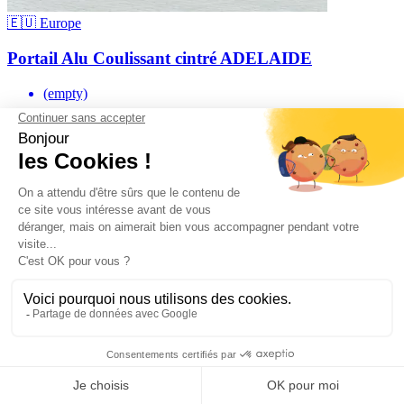
🇪🇺 Europe
Portail Alu Coulissant cintré ADELAIDE
(empty)
-30%
2 790,70 €
À partir de
1 953,49 €