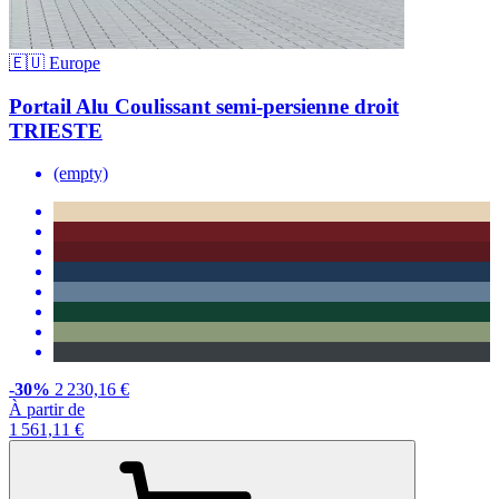
🇪🇺 Europe
Portail Alu Coulissant semi-persienne droit
TRIESTE
(empty)
-30%
2 230,16 €
À partir de
1 561,11 €