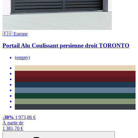
🇪🇺 Europe
Portail Alu Coulissant persienne droit TORONTO
(empty)
-30%
1 973,86 €
À partir de
1 381,70 €