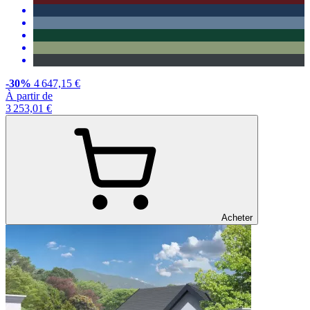
-30%
4 647,15 €
À partir de
3 253,01 €
Acheter