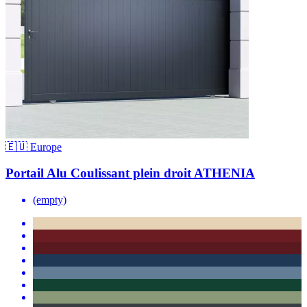
🇪🇺 Europe
Portail Alu Coulissant plein droit ATHENIA
(empty)