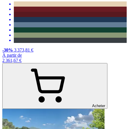
-30%
3 373,81 €
À partir de
2 361,67 €
Acheter