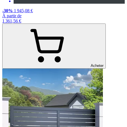
-30%
1 945,08 €
À partir de
1 361,56 €
Acheter