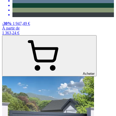
-30%
1 947,49 €
À partir de
1 363,24 €
Acheter