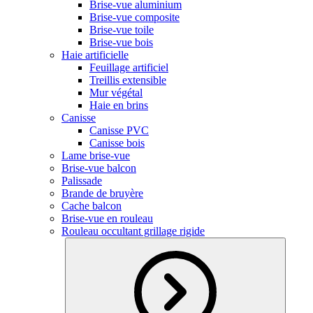
Brise-vue aluminium
Brise-vue composite
Brise-vue toile
Brise-vue bois
Haie artificielle
Feuillage artificiel
Treillis extensible
Mur végétal
Haie en brins
Canisse
Canisse PVC
Canisse bois
Lame brise-vue
Brise-vue balcon
Palissade
Brande de bruyère
Cache balcon
Brise-vue en rouleau
Rouleau occultant grillage rigide