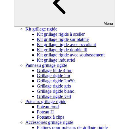
Menu
Kit grillage rigide
Kit grillage rigide à sceller
Kit grillage rigide sur platine
Kit grillage rigide avec occultant
Kit grillage rigide double fil
Kit grillage rigide avec soubassement
Kit grillage industriel
Panneau grillage rigide
Grillage fil de 4mm
Grillage rigide 2m
Grillage rigide 2m50
Grillage rigide gris
Grillage rigide blanc
Grillage rigide vert
Poteaux grillage rigide
Poteau rond
Poteau H
Poteaux à clips
Accessoires grillage rigide
Platines pour poteaux de grillage rigide