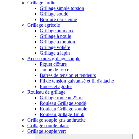
Grillage jardin
Grillage simple torsion
Grillage soudé
Bordure parisienne
Grillage agricole
Grillage animaux
Grillage à poule
Grillage à mouton
Grillage volière
Grillage à lapin
Accessoires grillage souple
Piquet clôture
Jambe de force
Barres de tension et tendeurs
Fil de tension galvanisé et fil d'attache
Pinces et agrafes
Rouleau de grillage
Grillage rouleau 25 m
Rouleau Grillage soudé
Rouleau Grillage souple
Rouleau grillage 1m50
Grillage souple gris anthracite
Grillage souple blanc
Grillage souple vert