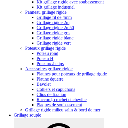
Kit grillage rigide avec soubassement
Kit grillage industriel
Panneau grillage rigide
Grillage fil de 4mm
Grillage rigide 2m
Grillage rigide 2m50
Grillage rigide gris
Grillage rigide blanc
Grillage rigide vert
Poteaux grillage rigide
Poteau rond
Poteau H
Poteaux à clips
Accessoires grillage rigide
Platines pour poteaux de grillage rigide
Platine équerre
Bavolet
Colliers et capuchons
Clips de fixation
Raccord, crochet et cheville
Plaques de soubassement
Grillage rigide milieu salin & bord de mer
Grillage souple