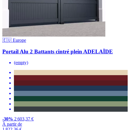
🇪🇺 Europe
Portail Alu 2 Battants cintré plein ADELAÏDE
(empty)
-30%
2 603,37 €
À partir de
1 822,36 €