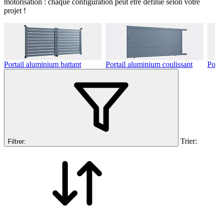
motorisation : chaque configuration peut être définie selon votre
projet !
Portail aluminium battant
Portail aluminium coulissant
Por
Trier:
Filtrer: