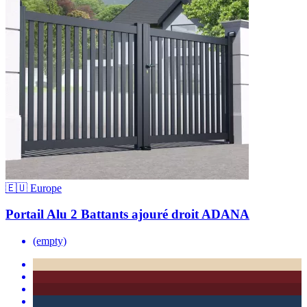
🇪🇺 Europe
Portail Alu 2 Battants ajouré droit ADANA
(empty)