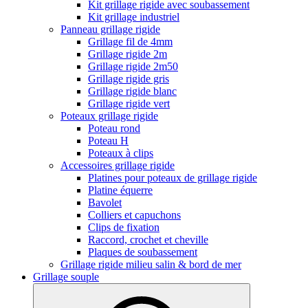
Kit grillage rigide avec soubassement
Kit grillage industriel
Panneau grillage rigide
Grillage fil de 4mm
Grillage rigide 2m
Grillage rigide 2m50
Grillage rigide gris
Grillage rigide blanc
Grillage rigide vert
Poteaux grillage rigide
Poteau rond
Poteau H
Poteaux à clips
Accessoires grillage rigide
Platines pour poteaux de grillage rigide
Platine équerre
Bavolet
Colliers et capuchons
Clips de fixation
Raccord, crochet et cheville
Plaques de soubassement
Grillage rigide milieu salin & bord de mer
Grillage souple