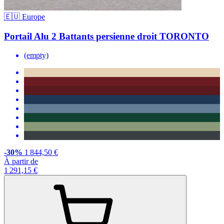
🇪🇺 Europe
Portail Alu 2 Battants persienne droit TORONTO
(empty)
-30%
1 844,50 €
À partir de
1 291,15 €