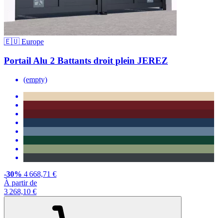
🇪🇺 Europe
Portail Alu 2 Battants droit plein JEREZ
(empty)
-30%
4 668,71 €
À partir de
3 268,10 €