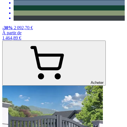
-30%
2 092,70 €
À partir de
1 464,89 €
Acheter