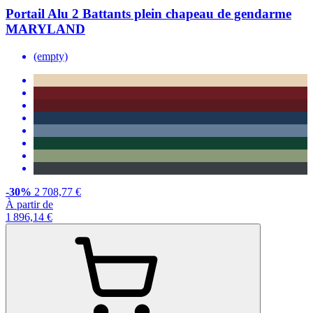
Portail Alu 2 Battants plein chapeau de gendarme
MARYLAND
(empty)
-30%
2 708,77 €
À partir de
1 896,14 €