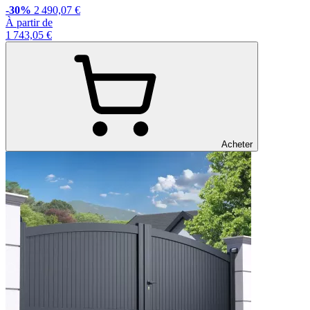
-30%
2 490,07 €
À partir de
1 743,05 €
Acheter