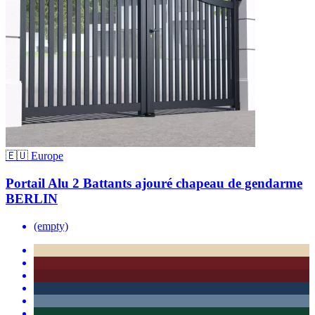
🇪🇺 Europe
Portail Alu 2 Battants ajouré chapeau de gendarme
BERLIN
(empty)