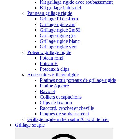
Kit grillage rigide avec soubassement
Kit grillage industriel
Panneau grillage rigide
Grillage fil de 4mm
Grillage rigide 2m
Grillage rigide 2m50
Grillage rigide gris
Grillage rigide blanc
Grillage rigide vert
Poteaux grillage rigide
Poteau rond
Poteau H
Poteaux à clips
Accessoires grillage rigide
Platines pour poteaux de grillage rigide
Platine équerre
Bavolet
Colliers et capuchons
Clips de fixation
Raccord, crochet et cheville
Plaques de soubassement
Grillage rigide milieu salin & bord de mer
Grillage souple