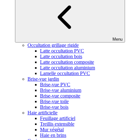
Menu
Occultation grillage rigide
Latte occultation PVC
Latte occultation bois
Latte occultation composite
Latte occultation aluminium
Lamelle occultation PVC
Brise-vue jardin
Brise-vue PVC
Brise-vue aluminium
Brise-vue composite
Brise-vue toile
Brise-vue bois
Haie artificielle
Feuillage artificiel
Treillis extensible
Mur végétal
Haie en brins