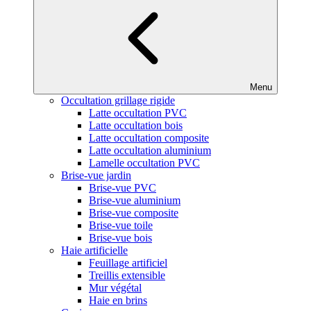
Menu
Occultation grillage rigide
Latte occultation PVC
Latte occultation bois
Latte occultation composite
Latte occultation aluminium
Lamelle occultation PVC
Brise-vue jardin
Brise-vue PVC
Brise-vue aluminium
Brise-vue composite
Brise-vue toile
Brise-vue bois
Haie artificielle
Feuillage artificiel
Treillis extensible
Mur végétal
Haie en brins