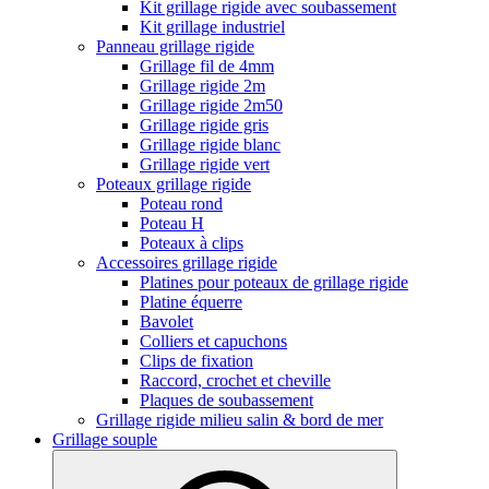
Kit grillage rigide avec soubassement
Kit grillage industriel
Panneau grillage rigide
Grillage fil de 4mm
Grillage rigide 2m
Grillage rigide 2m50
Grillage rigide gris
Grillage rigide blanc
Grillage rigide vert
Poteaux grillage rigide
Poteau rond
Poteau H
Poteaux à clips
Accessoires grillage rigide
Platines pour poteaux de grillage rigide
Platine équerre
Bavolet
Colliers et capuchons
Clips de fixation
Raccord, crochet et cheville
Plaques de soubassement
Grillage rigide milieu salin & bord de mer
Grillage souple