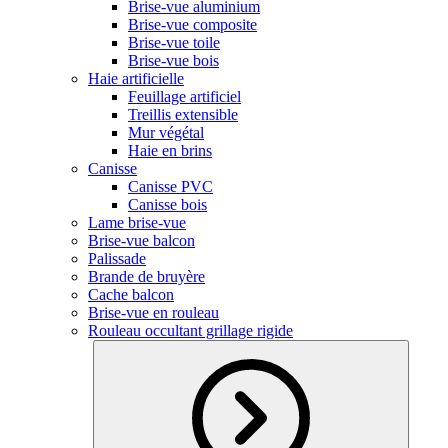
Brise-vue aluminium
Brise-vue composite
Brise-vue toile
Brise-vue bois
Haie artificielle
Feuillage artificiel
Treillis extensible
Mur végétal
Haie en brins
Canisse
Canisse PVC
Canisse bois
Lame brise-vue
Brise-vue balcon
Palissade
Brande de bruyère
Cache balcon
Brise-vue en rouleau
Rouleau occultant grillage rigide