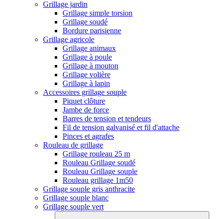
Grillage jardin
Grillage simple torsion
Grillage soudé
Bordure parisienne
Grillage agricole
Grillage animaux
Grillage à poule
Grillage à mouton
Grillage volière
Grillage à lapin
Accessoires grillage souple
Piquet clôture
Jambe de force
Barres de tension et tendeurs
Fil de tension galvanisé et fil d'attache
Pinces et agrafes
Rouleau de grillage
Grillage rouleau 25 m
Rouleau Grillage soudé
Rouleau Grillage souple
Rouleau grillage 1m50
Grillage souple gris anthracite
Grillage souple blanc
Grillage souple vert