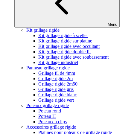
Menu
Kit grillage rigide
Kit grillage rigide à sceller
Kit grillage rigide sur platine
Kit grillage rigide avec occultant
Kit grillage rigide double fil
Kit grillage rigide avec soubassement
Kit grillage industriel
Panneau grillage rigide
Grillage fil de 4mm
Grillage rigide 2m
Grillage rigide 2m50
Grillage rigide gris
Grillage rigide blanc
Grillage rigide vert
Poteaux grillage rigide
Poteau rond
Poteau H
Poteaux à clips
Accessoires grillage rigide
Platines pour poteaux de grillage rigide