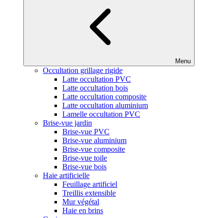
Menu
Occultation grillage rigide
Latte occultation PVC
Latte occultation bois
Latte occultation composite
Latte occultation aluminium
Lamelle occultation PVC
Brise-vue jardin
Brise-vue PVC
Brise-vue aluminium
Brise-vue composite
Brise-vue toile
Brise-vue bois
Haie artificielle
Feuillage artificiel
Treillis extensible
Mur végétal
Haie en brins