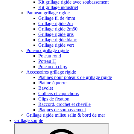
Kit grillage rigide avec soubassement
Kit grillage industriel
Panneau grillage rigide
Grillage fil de 4mm
Grillage rigide 2m
Grillage rigide 2m50
Grillage rigide gris
Grillage rigide blanc
Grillage rigide vert
Poteaux grillage rigide
Poteau rond
Poteau H
Poteaux à clips
Accessoires grillage rigide
Platines pour poteaux de grillage rigide
Platine équerre
Bavolet
Colliers et capuchons
Clips de fixation
Raccord, crochet et cheville
Plaques de soubassement
Grillage rigide milieu salin & bord de mer
Grillage souple