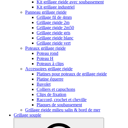
Kit grillage rigide avec soubassement
Kit grillage industriel
Panneau grillage rigide
Grillage fil de 4mm
Grillage rigide 2m
Grillage rigide 2m50
Grillage rigide gris
Grillage rigide blanc
Grillage rigide vert
Poteaux grillage rigide
Poteau rond
Poteau H
Poteaux à clips
Accessoires grillage rigide
Platines pour poteaux de grillage rigide
Platine équerre
Bavolet
Colliers et capuchons
Clips de fixation
Raccord, crochet et cheville
Plaques de soubassement
Grillage rigide milieu salin & bord de mer
Grillage souple