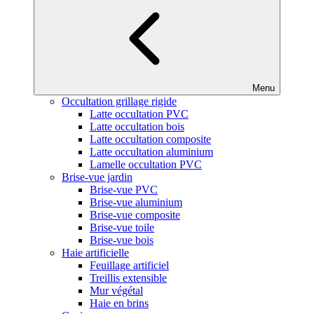
Menu
Occultation grillage rigide
Latte occultation PVC
Latte occultation bois
Latte occultation composite
Latte occultation aluminium
Lamelle occultation PVC
Brise-vue jardin
Brise-vue PVC
Brise-vue aluminium
Brise-vue composite
Brise-vue toile
Brise-vue bois
Haie artificielle
Feuillage artificiel
Treillis extensible
Mur végétal
Haie en brins