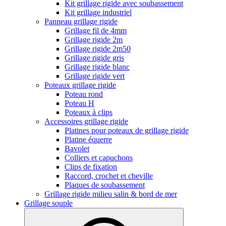
Kit grillage rigide avec soubassement
Kit grillage industriel
Panneau grillage rigide
Grillage fil de 4mm
Grillage rigide 2m
Grillage rigide 2m50
Grillage rigide gris
Grillage rigide blanc
Grillage rigide vert
Poteaux grillage rigide
Poteau rond
Poteau H
Poteaux à clips
Accessoires grillage rigide
Platines pour poteaux de grillage rigide
Platine équerre
Bavolet
Colliers et capuchons
Clips de fixation
Raccord, crochet et cheville
Plaques de soubassement
Grillage rigide milieu salin & bord de mer
Grillage souple