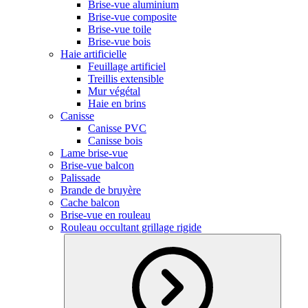
Brise-vue aluminium
Brise-vue composite
Brise-vue toile
Brise-vue bois
Haie artificielle
Feuillage artificiel
Treillis extensible
Mur végétal
Haie en brins
Canisse
Canisse PVC
Canisse bois
Lame brise-vue
Brise-vue balcon
Palissade
Brande de bruyère
Cache balcon
Brise-vue en rouleau
Rouleau occultant grillage rigide