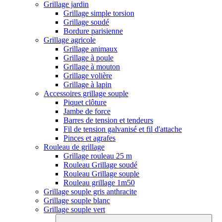
Grillage jardin
Grillage simple torsion
Grillage soudé
Bordure parisienne
Grillage agricole
Grillage animaux
Grillage à poule
Grillage à mouton
Grillage volière
Grillage à lapin
Accessoires grillage souple
Piquet clôture
Jambe de force
Barres de tension et tendeurs
Fil de tension galvanisé et fil d'attache
Pinces et agrafes
Rouleau de grillage
Grillage rouleau 25 m
Rouleau Grillage soudé
Rouleau Grillage souple
Rouleau grillage 1m50
Grillage souple gris anthracite
Grillage souple blanc
Grillage souple vert