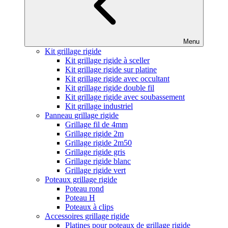
Menu
Kit grillage rigide
Kit grillage rigide à sceller
Kit grillage rigide sur platine
Kit grillage rigide avec occultant
Kit grillage rigide double fil
Kit grillage rigide avec soubassement
Kit grillage industriel
Panneau grillage rigide
Grillage fil de 4mm
Grillage rigide 2m
Grillage rigide 2m50
Grillage rigide gris
Grillage rigide blanc
Grillage rigide vert
Poteaux grillage rigide
Poteau rond
Poteau H
Poteaux à clips
Accessoires grillage rigide
Platines pour poteaux de grillage rigide