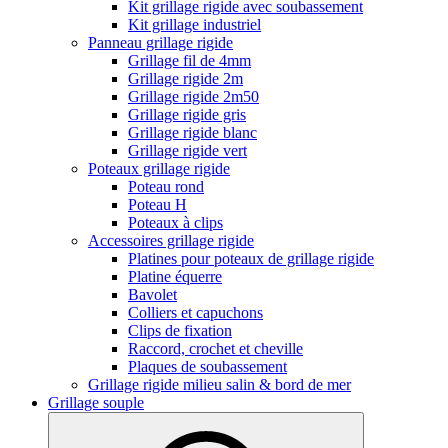
Kit grillage rigide avec soubassement
Kit grillage industriel
Panneau grillage rigide
Grillage fil de 4mm
Grillage rigide 2m
Grillage rigide 2m50
Grillage rigide gris
Grillage rigide blanc
Grillage rigide vert
Poteaux grillage rigide
Poteau rond
Poteau H
Poteaux à clips
Accessoires grillage rigide
Platines pour poteaux de grillage rigide
Platine équerre
Bavolet
Colliers et capuchons
Clips de fixation
Raccord, crochet et cheville
Plaques de soubassement
Grillage rigide milieu salin & bord de mer
Grillage souple