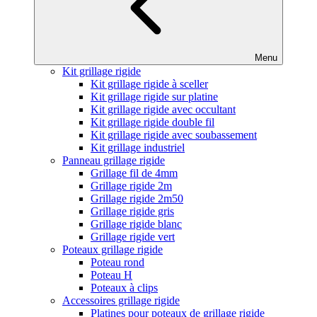
Menu
Kit grillage rigide
Kit grillage rigide à sceller
Kit grillage rigide sur platine
Kit grillage rigide avec occultant
Kit grillage rigide double fil
Kit grillage rigide avec soubassement
Kit grillage industriel
Panneau grillage rigide
Grillage fil de 4mm
Grillage rigide 2m
Grillage rigide 2m50
Grillage rigide gris
Grillage rigide blanc
Grillage rigide vert
Poteaux grillage rigide
Poteau rond
Poteau H
Poteaux à clips
Accessoires grillage rigide
Platines pour poteaux de grillage rigide