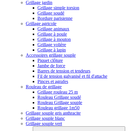
Grillage jardin
Grillage simple torsion
Grillage soudé
Bordure parisienne
Grillage agricole
Grillage animaux
Grillage à poule
Grillage à mouton
Grillage volière
Grillage à lapin
Accessoires grillage souple
Piquet clôture
Jambe de force
Barres de tension et tendeurs
Fil de tension galvanisé et fil d'attache
Pinces et agrafes
Rouleau de grillage
Grillage rouleau 25 m
Rouleau Grillage soudé
Rouleau Grillage souple
Rouleau grillage 1m50
Grillage souple gris anthracite
Grillage souple blanc
Grillage souple vert