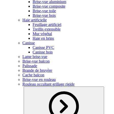
Brise-vue aluminium
Brise-vue composite
Brise-vue toile
Brise-vue bois
Haie artificielle
Feuillage artificiel
Treillis extensible
Mur végétal
Haie en brins
Canisse
Canisse PVC
Canisse bois
Lame brise-vue
Brise-vue balcon
Palissade
Brande de bruyère
Cache balcon
Brise-vue en rouleau
Rouleau occultant grillage rigide