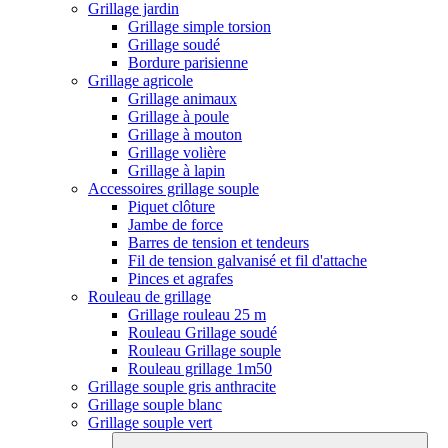
Grillage jardin
Grillage simple torsion
Grillage soudé
Bordure parisienne
Grillage agricole
Grillage animaux
Grillage à poule
Grillage à mouton
Grillage volière
Grillage à lapin
Accessoires grillage souple
Piquet clôture
Jambe de force
Barres de tension et tendeurs
Fil de tension galvanisé et fil d'attache
Pinces et agrafes
Rouleau de grillage
Grillage rouleau 25 m
Rouleau Grillage soudé
Rouleau Grillage souple
Rouleau grillage 1m50
Grillage souple gris anthracite
Grillage souple blanc
Grillage souple vert