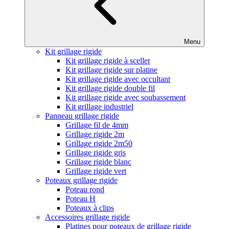
Menu
Kit grillage rigide
Kit grillage rigide à sceller
Kit grillage rigide sur platine
Kit grillage rigide avec occultant
Kit grillage rigide double fil
Kit grillage rigide avec soubassement
Kit grillage industriel
Panneau grillage rigide
Grillage fil de 4mm
Grillage rigide 2m
Grillage rigide 2m50
Grillage rigide gris
Grillage rigide blanc
Grillage rigide vert
Poteaux grillage rigide
Poteau rond
Poteau H
Poteaux à clips
Accessoires grillage rigide
Platines pour poteaux de grillage rigide