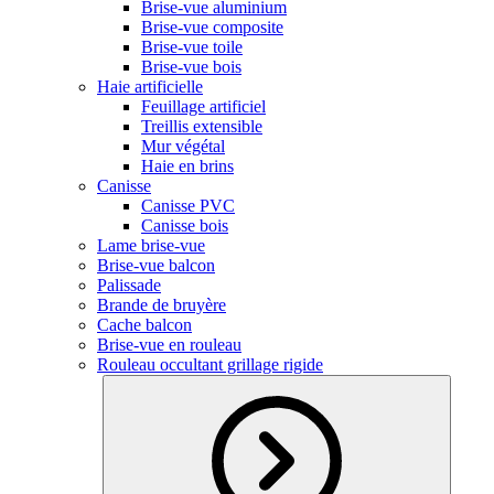
Brise-vue aluminium
Brise-vue composite
Brise-vue toile
Brise-vue bois
Haie artificielle
Feuillage artificiel
Treillis extensible
Mur végétal
Haie en brins
Canisse
Canisse PVC
Canisse bois
Lame brise-vue
Brise-vue balcon
Palissade
Brande de bruyère
Cache balcon
Brise-vue en rouleau
Rouleau occultant grillage rigide