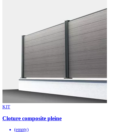
KIT
Cloture composite pleine
(empty)