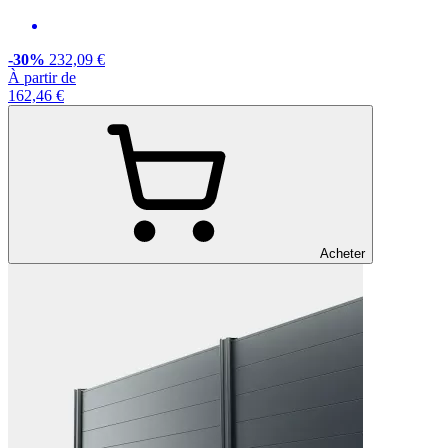
-30%
232,09 €
À partir de
162,46 €
Acheter