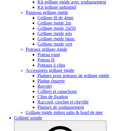
Kit grillage rigide avec soubassement
Kit grillage industriel
Panneau grillage rigide
Grillage fil de 4mm
Grillage rigide 2m
Grillage rigide 2m50
Grillage rigide gris
Grillage rigide blanc
Grillage rigide vert
Poteaux grillage rigide
Poteau rond
Poteau H
Poteaux à clips
Accessoires grillage rigide
Platines pour poteaux de grillage rigide
Platine équerre
Bavolet
Colliers et capuchons
Clips de fixation
Raccord, crochet et cheville
Plaques de soubassement
Grillage rigide milieu salin & bord de mer
Grillage souple