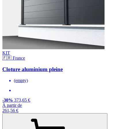
KIT
🇫🇷 France
Cloture aluminium pleine
(empty)
-30%
373,65 €
À partir de
261,56 €