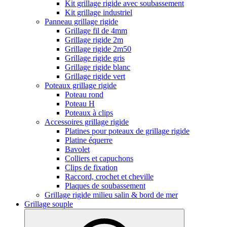
Kit grillage rigide avec soubassement
Kit grillage industriel
Panneau grillage rigide
Grillage fil de 4mm
Grillage rigide 2m
Grillage rigide 2m50
Grillage rigide gris
Grillage rigide blanc
Grillage rigide vert
Poteaux grillage rigide
Poteau rond
Poteau H
Poteaux à clips
Accessoires grillage rigide
Platines pour poteaux de grillage rigide
Platine équerre
Bavolet
Colliers et capuchons
Clips de fixation
Raccord, crochet et cheville
Plaques de soubassement
Grillage rigide milieu salin & bord de mer
Grillage souple