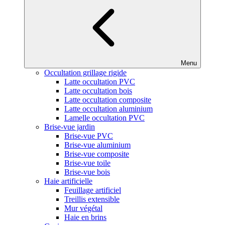
Menu
Occultation grillage rigide
Latte occultation PVC
Latte occultation bois
Latte occultation composite
Latte occultation aluminium
Lamelle occultation PVC
Brise-vue jardin
Brise-vue PVC
Brise-vue aluminium
Brise-vue composite
Brise-vue toile
Brise-vue bois
Haie artificielle
Feuillage artificiel
Treillis extensible
Mur végétal
Haie en brins