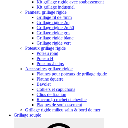
Kit grillage rigide avec soubassement
Kit grillage industriel
Panneau grillage rigide
Grillage fil de 4mm
Grillage rigide 2m
Grillage rigide 2m50
Grillage rigide gris
Grillage rigide blanc
Grillage rigide vert
Poteaux grillage rigide
Poteau rond
Poteau H
Poteaux à clips
Accessoires grillage rigide
Platines pour poteaux de grillage rigide
Platine équerre
Bavolet
Colliers et capuchons
Clips de fixation
Raccord, crochet et cheville
Plaques de soubassement
Grillage rigide milieu salin & bord de mer
Grillage souple