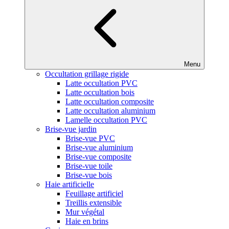
Menu
Occultation grillage rigide
Latte occultation PVC
Latte occultation bois
Latte occultation composite
Latte occultation aluminium
Lamelle occultation PVC
Brise-vue jardin
Brise-vue PVC
Brise-vue aluminium
Brise-vue composite
Brise-vue toile
Brise-vue bois
Haie artificielle
Feuillage artificiel
Treillis extensible
Mur végétal
Haie en brins