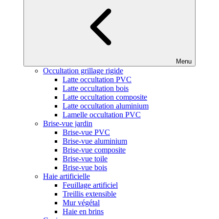
Menu
Occultation grillage rigide
Latte occultation PVC
Latte occultation bois
Latte occultation composite
Latte occultation aluminium
Lamelle occultation PVC
Brise-vue jardin
Brise-vue PVC
Brise-vue aluminium
Brise-vue composite
Brise-vue toile
Brise-vue bois
Haie artificielle
Feuillage artificiel
Treillis extensible
Mur végétal
Haie en brins