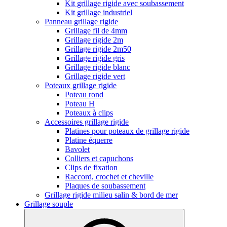
Kit grillage rigide avec soubassement
Kit grillage industriel
Panneau grillage rigide
Grillage fil de 4mm
Grillage rigide 2m
Grillage rigide 2m50
Grillage rigide gris
Grillage rigide blanc
Grillage rigide vert
Poteaux grillage rigide
Poteau rond
Poteau H
Poteaux à clips
Accessoires grillage rigide
Platines pour poteaux de grillage rigide
Platine équerre
Bavolet
Colliers et capuchons
Clips de fixation
Raccord, crochet et cheville
Plaques de soubassement
Grillage rigide milieu salin & bord de mer
Grillage souple