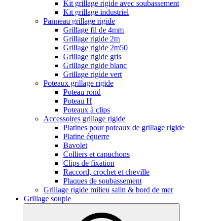
Kit grillage rigide avec soubassement
Kit grillage industriel
Panneau grillage rigide
Grillage fil de 4mm
Grillage rigide 2m
Grillage rigide 2m50
Grillage rigide gris
Grillage rigide blanc
Grillage rigide vert
Poteaux grillage rigide
Poteau rond
Poteau H
Poteaux à clips
Accessoires grillage rigide
Platines pour poteaux de grillage rigide
Platine équerre
Bavolet
Colliers et capuchons
Clips de fixation
Raccord, crochet et cheville
Plaques de soubassement
Grillage rigide milieu salin & bord de mer
Grillage souple