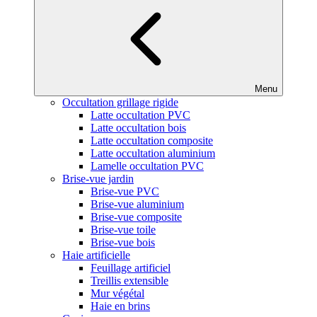
Menu
Occultation grillage rigide
Latte occultation PVC
Latte occultation bois
Latte occultation composite
Latte occultation aluminium
Lamelle occultation PVC
Brise-vue jardin
Brise-vue PVC
Brise-vue aluminium
Brise-vue composite
Brise-vue toile
Brise-vue bois
Haie artificielle
Feuillage artificiel
Treillis extensible
Mur végétal
Haie en brins