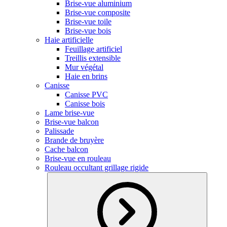
Brise-vue aluminium
Brise-vue composite
Brise-vue toile
Brise-vue bois
Haie artificielle
Feuillage artificiel
Treillis extensible
Mur végétal
Haie en brins
Canisse
Canisse PVC
Canisse bois
Lame brise-vue
Brise-vue balcon
Palissade
Brande de bruyère
Cache balcon
Brise-vue en rouleau
Rouleau occultant grillage rigide