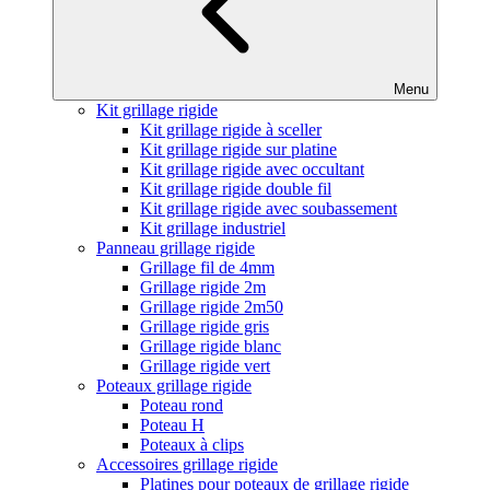
Menu
Kit grillage rigide
Kit grillage rigide à sceller
Kit grillage rigide sur platine
Kit grillage rigide avec occultant
Kit grillage rigide double fil
Kit grillage rigide avec soubassement
Kit grillage industriel
Panneau grillage rigide
Grillage fil de 4mm
Grillage rigide 2m
Grillage rigide 2m50
Grillage rigide gris
Grillage rigide blanc
Grillage rigide vert
Poteaux grillage rigide
Poteau rond
Poteau H
Poteaux à clips
Accessoires grillage rigide
Platines pour poteaux de grillage rigide