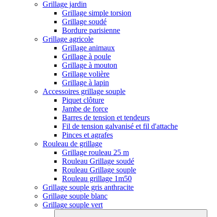
Grillage jardin
Grillage simple torsion
Grillage soudé
Bordure parisienne
Grillage agricole
Grillage animaux
Grillage à poule
Grillage à mouton
Grillage volière
Grillage à lapin
Accessoires grillage souple
Piquet clôture
Jambe de force
Barres de tension et tendeurs
Fil de tension galvanisé et fil d'attache
Pinces et agrafes
Rouleau de grillage
Grillage rouleau 25 m
Rouleau Grillage soudé
Rouleau Grillage souple
Rouleau grillage 1m50
Grillage souple gris anthracite
Grillage souple blanc
Grillage souple vert