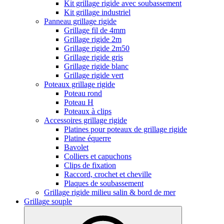
Kit grillage rigide avec soubassement
Kit grillage industriel
Panneau grillage rigide
Grillage fil de 4mm
Grillage rigide 2m
Grillage rigide 2m50
Grillage rigide gris
Grillage rigide blanc
Grillage rigide vert
Poteaux grillage rigide
Poteau rond
Poteau H
Poteaux à clips
Accessoires grillage rigide
Platines pour poteaux de grillage rigide
Platine équerre
Bavolet
Colliers et capuchons
Clips de fixation
Raccord, crochet et cheville
Plaques de soubassement
Grillage rigide milieu salin & bord de mer
Grillage souple