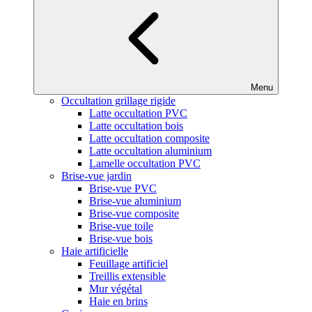
Menu
Occultation grillage rigide
Latte occultation PVC
Latte occultation bois
Latte occultation composite
Latte occultation aluminium
Lamelle occultation PVC
Brise-vue jardin
Brise-vue PVC
Brise-vue aluminium
Brise-vue composite
Brise-vue toile
Brise-vue bois
Haie artificielle
Feuillage artificiel
Treillis extensible
Mur végétal
Haie en brins