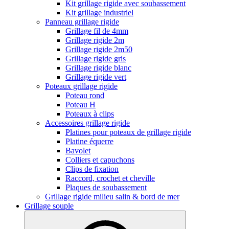
Kit grillage rigide avec soubassement
Kit grillage industriel
Panneau grillage rigide
Grillage fil de 4mm
Grillage rigide 2m
Grillage rigide 2m50
Grillage rigide gris
Grillage rigide blanc
Grillage rigide vert
Poteaux grillage rigide
Poteau rond
Poteau H
Poteaux à clips
Accessoires grillage rigide
Platines pour poteaux de grillage rigide
Platine équerre
Bavolet
Colliers et capuchons
Clips de fixation
Raccord, crochet et cheville
Plaques de soubassement
Grillage rigide milieu salin & bord de mer
Grillage souple