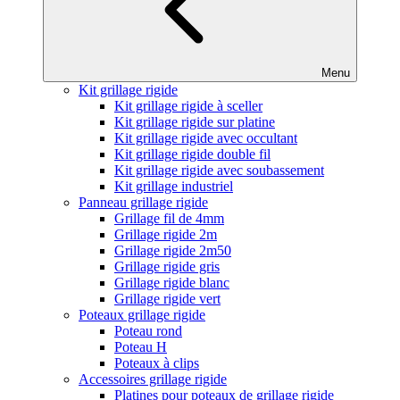
Menu
Kit grillage rigide
Kit grillage rigide à sceller
Kit grillage rigide sur platine
Kit grillage rigide avec occultant
Kit grillage rigide double fil
Kit grillage rigide avec soubassement
Kit grillage industriel
Panneau grillage rigide
Grillage fil de 4mm
Grillage rigide 2m
Grillage rigide 2m50
Grillage rigide gris
Grillage rigide blanc
Grillage rigide vert
Poteaux grillage rigide
Poteau rond
Poteau H
Poteaux à clips
Accessoires grillage rigide
Platines pour poteaux de grillage rigide