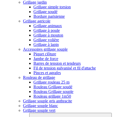
Grillage jardin
Grillage simple torsion
Grillage soudé
Bordure parisienne
Grillage agricole
Grillage animaux
Grillage à poule
Grillage à mouton
Grillage volière
Grillage à lapin
Accessoires grillage souple
Piquet clôture
Jambe de force
Barres de tension et tendeurs
Fil de tension galvanisé et fil d'attache
Pinces et agrafes
Rouleau de grillage
Grillage rouleau 25 m
Rouleau Grillage soudé
Rouleau Grillage souple
Rouleau grillage 1m50
Grillage souple gris anthracite
Grillage souple blanc
Grillage souple vert