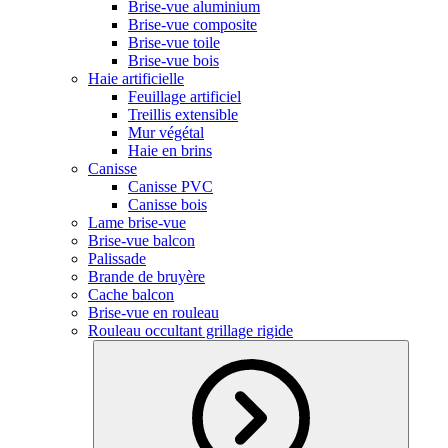
Brise-vue aluminium
Brise-vue composite
Brise-vue toile
Brise-vue bois
Haie artificielle
Feuillage artificiel
Treillis extensible
Mur végétal
Haie en brins
Canisse
Canisse PVC
Canisse bois
Lame brise-vue
Brise-vue balcon
Palissade
Brande de bruyère
Cache balcon
Brise-vue en rouleau
Rouleau occultant grillage rigide