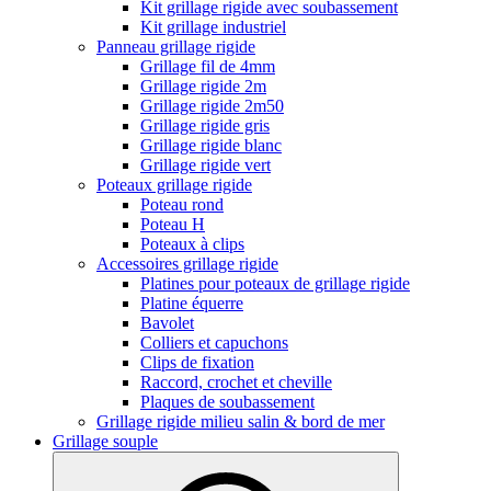
Kit grillage rigide avec soubassement
Kit grillage industriel
Panneau grillage rigide
Grillage fil de 4mm
Grillage rigide 2m
Grillage rigide 2m50
Grillage rigide gris
Grillage rigide blanc
Grillage rigide vert
Poteaux grillage rigide
Poteau rond
Poteau H
Poteaux à clips
Accessoires grillage rigide
Platines pour poteaux de grillage rigide
Platine équerre
Bavolet
Colliers et capuchons
Clips de fixation
Raccord, crochet et cheville
Plaques de soubassement
Grillage rigide milieu salin & bord de mer
Grillage souple