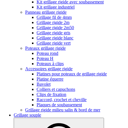
Kit grillage rigide avec soubassement
Kit grillage industriel
Panneau grillage rigide
Grillage fil de 4mm
Grillage rigide 2m
Grillage rigide 2m50
Grillage rigide gris
Grillage rigide blanc
Grillage rigide vert
Poteaux grillage rigide
Poteau rond
Poteau H
Poteaux à clips
Accessoires grillage rigide
Platines pour poteaux de grillage rigide
Platine équerre
Bavolet
Colliers et capuchons
Clips de fixation
Raccord, crochet et cheville
Plaques de soubassement
Grillage rigide milieu salin & bord de mer
Grillage souple