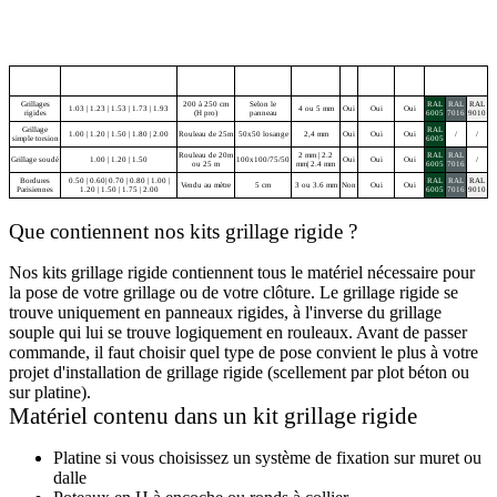
grillage
Diamètre du
Acier
Hauteur (en m)
Longueur
Maille
Kits
plastifié
Couleurs
résidentiel
fil
galvanisé
Grillages
200 à 250 cm
Selon le
RAL
RAL
RAL
1.03 | 1.23 | 1.53 | 1.73 | 1.93
4 ou 5 mm
Oui
Oui
Oui
rigides
(H pro)
panneau
6005
7016
9010
Grillage
RAL
1.00 | 1.20 | 1.50 | 1.80 | 2.00
Rouleau de 25m
50x50 losange
2,4 mm
Oui
Oui
Oui
/
/
simple torsion
6005
Rouleau de 20m
2 mm | 2.2
RAL
RAL
Grillage soudé
1.00 | 1.20 | 1.50
100x100/75/50
Oui
Oui
Oui
/
ou 25 m
mm| 2.4 mm
6005
7016
Bordures
0.50 | 0.60| 0.70 | 0.80 | 1.00 |
RAL
RAL
RAL
Vendu au mètre
5 cm
3 ou 3.6 mm
Non
Oui
Oui
Parisiennes
1.20 | 1.50 | 1.75 | 2.00
6005
7016
9010
Que contiennent nos kits grillage rigide ?
Nos kits grillage rigide contiennent tous le matériel nécessaire pour
la pose de votre grillage ou de votre clôture. Le grillage rigide se
trouve uniquement en panneaux rigides, à l'inverse du grillage
souple qui lui se trouve logiquement en rouleaux. Avant de passer
commande, il faut choisir quel type de pose convient le plus à votre
projet d'installation de grillage rigide (scellement par plot béton ou
sur platine).
Matériel contenu dans un kit grillage rigide
Platine si vous choisissez un système de fixation sur muret ou
dalle