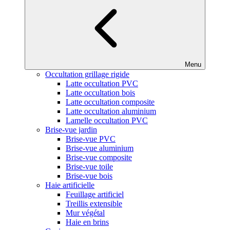
Menu
Occultation grillage rigide
Latte occultation PVC
Latte occultation bois
Latte occultation composite
Latte occultation aluminium
Lamelle occultation PVC
Brise-vue jardin
Brise-vue PVC
Brise-vue aluminium
Brise-vue composite
Brise-vue toile
Brise-vue bois
Haie artificielle
Feuillage artificiel
Treillis extensible
Mur végétal
Haie en brins