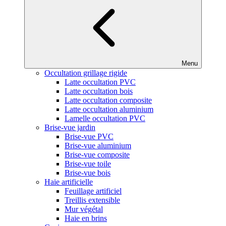
Menu
Occultation grillage rigide
Latte occultation PVC
Latte occultation bois
Latte occultation composite
Latte occultation aluminium
Lamelle occultation PVC
Brise-vue jardin
Brise-vue PVC
Brise-vue aluminium
Brise-vue composite
Brise-vue toile
Brise-vue bois
Haie artificielle
Feuillage artificiel
Treillis extensible
Mur végétal
Haie en brins