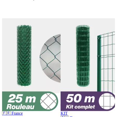
🇫🇷 France
KIT