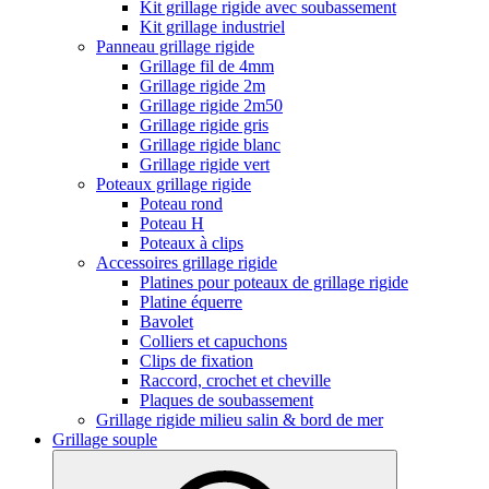
Kit grillage rigide avec soubassement
Kit grillage industriel
Panneau grillage rigide
Grillage fil de 4mm
Grillage rigide 2m
Grillage rigide 2m50
Grillage rigide gris
Grillage rigide blanc
Grillage rigide vert
Poteaux grillage rigide
Poteau rond
Poteau H
Poteaux à clips
Accessoires grillage rigide
Platines pour poteaux de grillage rigide
Platine équerre
Bavolet
Colliers et capuchons
Clips de fixation
Raccord, crochet et cheville
Plaques de soubassement
Grillage rigide milieu salin & bord de mer
Grillage souple