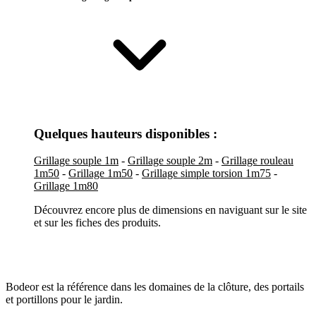
Quelques hauteurs disponibles :
Grillage souple 1m
-
Grillage souple 2m
-
Grillage rouleau
1m50
-
Grillage 1m50
-
Grillage simple torsion 1m75
-
Grillage 1m80
Découvrez encore plus de dimensions en naviguant sur le site
et sur les fiches des produits.
Bodeor est la référence dans les domaines de la clôture, des portails
et portillons pour le jardin.