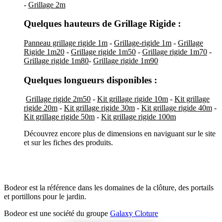
-
Grillage 2m
Quelques hauteurs de Grillage Rigide :
Panneau grillage rigide 1m
-
Grillage-rigide 1m
-
Grillage
Rigide 1m20
-
Grillage rigide 1m50
-
Grillage rigide 1m70
-
Grillage rigide 1m80
-
Grillage rigide 1m90
Quelques longueurs disponibles :
Grillage rigide 2m50
-
Kit grillage rigide 10m
-
Kit grillage
rigide 20m
-
Kit grillage rigide 30m
-
Kit grillage rigide 40m
-
Kit grillage rigide 50m
-
Kit grillage rigide 100m
Découvrez encore plus de dimensions en naviguant sur le site
et sur les fiches des produits.
Bodeor est la référence dans les domaines de la clôture, des portails
et portillons pour le jardin.
Bodeor est une société du groupe
Galaxy Cloture