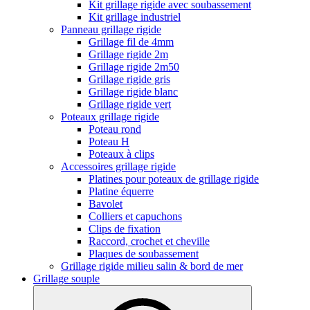
Kit grillage rigide avec soubassement
Kit grillage industriel
Panneau grillage rigide
Grillage fil de 4mm
Grillage rigide 2m
Grillage rigide 2m50
Grillage rigide gris
Grillage rigide blanc
Grillage rigide vert
Poteaux grillage rigide
Poteau rond
Poteau H
Poteaux à clips
Accessoires grillage rigide
Platines pour poteaux de grillage rigide
Platine équerre
Bavolet
Colliers et capuchons
Clips de fixation
Raccord, crochet et cheville
Plaques de soubassement
Grillage rigide milieu salin & bord de mer
Grillage souple