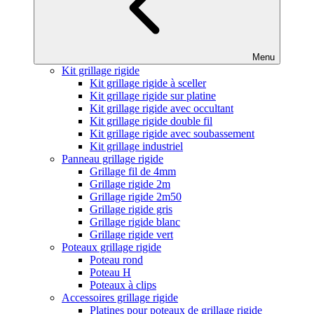
Menu
Kit grillage rigide
Kit grillage rigide à sceller
Kit grillage rigide sur platine
Kit grillage rigide avec occultant
Kit grillage rigide double fil
Kit grillage rigide avec soubassement
Kit grillage industriel
Panneau grillage rigide
Grillage fil de 4mm
Grillage rigide 2m
Grillage rigide 2m50
Grillage rigide gris
Grillage rigide blanc
Grillage rigide vert
Poteaux grillage rigide
Poteau rond
Poteau H
Poteaux à clips
Accessoires grillage rigide
Platines pour poteaux de grillage rigide