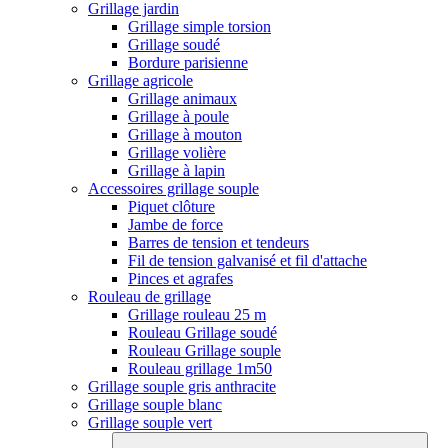
Grillage jardin
Grillage simple torsion
Grillage soudé
Bordure parisienne
Grillage agricole
Grillage animaux
Grillage à poule
Grillage à mouton
Grillage volière
Grillage à lapin
Accessoires grillage souple
Piquet clôture
Jambe de force
Barres de tension et tendeurs
Fil de tension galvanisé et fil d'attache
Pinces et agrafes
Rouleau de grillage
Grillage rouleau 25 m
Rouleau Grillage soudé
Rouleau Grillage souple
Rouleau grillage 1m50
Grillage souple gris anthracite
Grillage souple blanc
Grillage souple vert