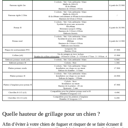
3 coloris : Vert / Gris anthracite / blanc
Maille de 200x55
Panneau rigide 2m
A partir de 25.90€
fil de Ø4mm
Hauteurs de 103cm à 193cm
3 coloris : Vert / Gris anthracite / blanc
Maille de 200x55
Panneau rigide 2.50m
/
fil de Ø4mm verticalement et Ø5mm horizontalement
Hauteurs de 63cm à 193cm
3 coloris : Vert / Gris anthracite / blanc
Système de pose sans accessoire
68x48mm
Poteau H
A partir de 26.90€
Résistance jusqu'à 100kg
Hauteurs de 110cm à 230cm
Embouts fournis
3 coloris : Vert / Gris anthracite / blanc
Système de pose avec colliers
Poteau rond
Ø48mm
A partir de 12.90€
Hauteurs de 110cm à 230cm
Embouts non fournis
Longueur 2m
Plaque de soubassement PVC
37.90€
Hauteur 25cm
Vis de serrages en inox inclues
Colliers (x6)
15.90€
Nombre de colliers nécessaires
: 103cm et 123cm : 2 / 153cm et 173cm : 3 / 193cm : 4
Embouts poteaux ronds (x6)
3 coloris : Vert / Gris anthracite / blanc
6.90€
Embouts poteaux H
Coloris : Noir
1.36€
3 coloris : Vert / Gris anthracite / blanc
Platine poteaux ronds
Installation sur chape ou sur muret
17.90€
Embase de diamètre : 115mm
3 coloris : Vert / Gris anthracite / blanc
Platine poteaux H
Installation sur chape ou sur muret
24.90€
Embase de largeur : 150mm
Coloris : Inox
Installation sur muret
Platine à l'anglaise pour poteau H
47.90€
Hauteur de la platine : 20 cm
Epaisseur : 3 mm
Compatibles pour les platines poteau rond et H
Chevilles 8-115 (x3)
4.49€
Diamètre 8 longueur 115
Compatibles pour les platines à l'anglaise
Chevilles 10-115 (x4)
6.20€
Diamètre 10 longueur 115
Quelle hauteur de grillage pour un chien ?
Afin d’éviter à votre chien de fuguer et risquer de se faire écraser il