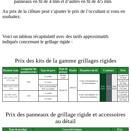
panneaux en fil de 4 mm et d’autres en fil de 4/5 mm.
Au prix de la clôture peut s’ajouter le prix de l’occultant si vous en
souhaitez.
Voici un tableau récapitulatif avec des tarifs approximatifs
indiqués concernant le grillage rigide :
Prix des kits de la gamme grillages rigides
Longueur du
Type de
Hauteur (cm)
Type de pose
Maille
Diamètre du fil
Couleurs
Prix
panneau (cm)
poteau
Poteau
A partir de
A sceller
rond
79.90€
103 | 123 | 153 |
173 | 193
4 mm verticalement et
A partir de
200
A visser
horizontalement
97.90€
103 | 123 | 153 |
Avec soubassement
RAL
RAL
RAL
A partir de
200x55
173
PVC (a sceller)
6005
7016
9010
145.90€
Poteau H
A partir de
A sceller
119.90€
63 | 83 | 103 |
4 mm verticalement et 5
250
123 | 153 | 173
mm horizontalement
A partir de
A visser
191.90€
Prix des panneaux de grillage rigide et accessoires
au détail
Type de produit
Caractéristiques
Prix