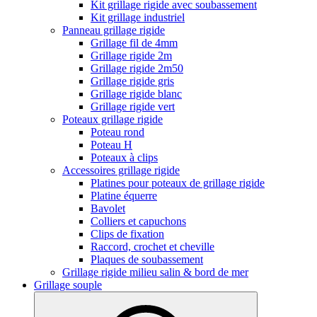
Kit grillage rigide avec soubassement
Kit grillage industriel
Panneau grillage rigide
Grillage fil de 4mm
Grillage rigide 2m
Grillage rigide 2m50
Grillage rigide gris
Grillage rigide blanc
Grillage rigide vert
Poteaux grillage rigide
Poteau rond
Poteau H
Poteaux à clips
Accessoires grillage rigide
Platines pour poteaux de grillage rigide
Platine équerre
Bavolet
Colliers et capuchons
Clips de fixation
Raccord, crochet et cheville
Plaques de soubassement
Grillage rigide milieu salin & bord de mer
Grillage souple