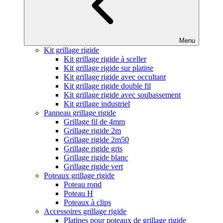
Menu
Kit grillage rigide
Kit grillage rigide à sceller
Kit grillage rigide sur platine
Kit grillage rigide avec occultant
Kit grillage rigide double fil
Kit grillage rigide avec soubassement
Kit grillage industriel
Panneau grillage rigide
Grillage fil de 4mm
Grillage rigide 2m
Grillage rigide 2m50
Grillage rigide gris
Grillage rigide blanc
Grillage rigide vert
Poteaux grillage rigide
Poteau rond
Poteau H
Poteaux à clips
Accessoires grillage rigide
Platines pour poteaux de grillage rigide