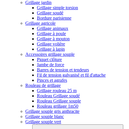
Grillage jardin
Grillage simple torsion
Grillage soudé
Bordure parisienne
Grillage agricole
Grillage animaux
Grillage à poule
Grillage à mouton
Grillage volière
Grillage à lapin
Accessoires grillage souple
Piquet clôture
Jambe de force
Barres de tension et tendeurs
Fil de tension galvanisé et fil d'attache
Pinces et agrafes
Rouleau de grillage
Grillage rouleau 25 m
Rouleau Grillage soudé
Rouleau Grillage souple
Rouleau grillage 1m50
Grillage souple gris anthracite
Grillage souple blanc
Grillage souple vert