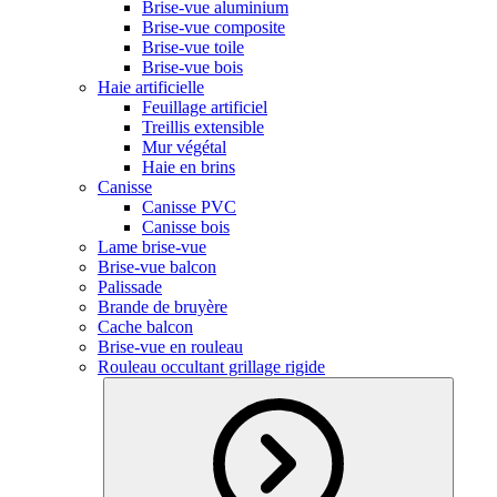
Brise-vue aluminium
Brise-vue composite
Brise-vue toile
Brise-vue bois
Haie artificielle
Feuillage artificiel
Treillis extensible
Mur végétal
Haie en brins
Canisse
Canisse PVC
Canisse bois
Lame brise-vue
Brise-vue balcon
Palissade
Brande de bruyère
Cache balcon
Brise-vue en rouleau
Rouleau occultant grillage rigide