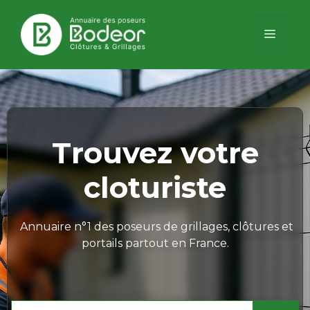
Aller
au
Menu
contenu
Trouvez votre
cloturiste
Annuaire n°1 des poseurs de grillages, clôtures et
portails partout en France.