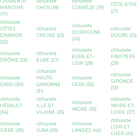
CHARENTE-
clôturiste
clôturiste
CÔTE-D'OR
MARITIME
CHER (18)
CORRÈZE (19)
(21)
(17)
clôturiste
clôturiste
CÔTES-
clôturiste
clôturiste
DORDOGNE
D'ARMOR
CREUSE (23)
DOUBS (25)
(24)
(22)
clôturiste
clôturiste
clôturiste
clôturiste
EURE-ET-
FINISTÈRE
DRÔME (26)
EURE (27)
LOIR (28)
(29)
clôturiste
clôturiste
clôturiste
HAUTE-
clôturiste
GIRONDE
GARD (30)
GARONNE
GERS (32)
(33)
(31)
clôturiste
clôturiste
clôturiste
clôturiste
HÉRAULT
ILLE-ET-
INDRE-ET-
INDRE (36)
(34)
VILAINE (35)
LOIRE (37)
clôturiste
clôturiste
clôturiste
clôturiste
LOIR-ET-
ISÈRE (38)
JURA (39)
LANDES (40)
CHER (41)