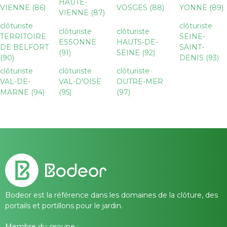
HAUTE-
VIENNE (86)
VOSGES (88)
YONNE (89)
VIENNE (87)
clôturiste
clôturiste
clôturiste
clôturiste
TERRITOIRE
SEINE-
ESSONNE
HAUTS-DE-
DE BELFORT
SAINT-
(91)
SEINE (92)
(90)
DENIS (93)
clôturiste
clôturiste
clôturiste
VAL-DE-
VAL-D'OISE
OUTRE-MER
MARNE (94)
(95)
(97)
Bodeor est la référence dans les domaines de la clôture, des
portails et portillons pour le jardin.
Membre du groupe :