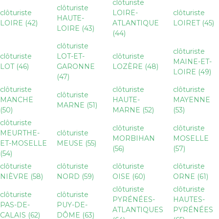
clôturiste
clôturiste
clôturiste
LOIRE-
clôturiste
HAUTE-
LOIRE (42)
ATLANTIQUE
LOIRET (45)
LOIRE (43)
(44)
clôturiste
clôturiste
clôturiste
LOT-ET-
clôturiste
MAINE-ET-
LOT (46)
GARONNE
LOZÈRE (48)
LOIRE (49)
(47)
clôturiste
clôturiste
clôturiste
clôturiste
MANCHE
HAUTE-
MAYENNE
MARNE (51)
(50)
MARNE (52)
(53)
clôturiste
clôturiste
clôturiste
MEURTHE-
clôturiste
MORBIHAN
MOSELLE
ET-MOSELLE
MEUSE (55)
(56)
(57)
(54)
clôturiste
clôturiste
clôturiste
clôturiste
NIÈVRE (58)
NORD (59)
OISE (60)
ORNE (61)
clôturiste
clôturiste
clôturiste
clôturiste
PYRÉNÉES-
HAUTES-
PAS-DE-
PUY-DE-
ATLANTIQUES
PYRÉNÉES
CALAIS (62)
DÔME (63)