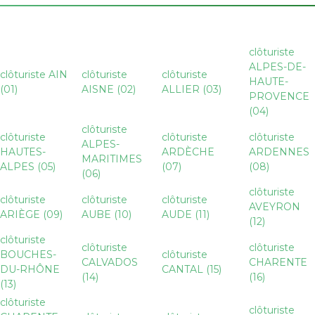
clôturiste
ALPES-DE-
clôturiste AIN
clôturiste
clôturiste
HAUTE-
(01)
AISNE (02)
ALLIER (03)
PROVENCE
(04)
clôturiste
clôturiste
clôturiste
clôturiste
ALPES-
HAUTES-
ARDÈCHE
ARDENNES
MARITIMES
ALPES (05)
(07)
(08)
(06)
clôturiste
clôturiste
clôturiste
clôturiste
AVEYRON
ARIÈGE (09)
AUBE (10)
AUDE (11)
(12)
clôturiste
clôturiste
clôturiste
BOUCHES-
clôturiste
CALVADOS
CHARENTE
DU-RHÔNE
CANTAL (15)
(14)
(16)
(13)
clôturiste
clôturiste