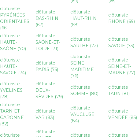
(64)
(65)
clôturiste
clôturiste
clôturiste
PYRÉNÉES-
clôturiste
BAS-RHIN
HAUT-RHIN
ORIENTALES
RHÔNE (69)
(67)
(68)
(66)
clôturiste
clôturiste
clôturiste
clôturiste
HAUTE-
SAÔNE-ET-
SARTHE (72)
SAVOIE (73)
SAÔNE (70)
LOIRE (71)
clôturiste
clôturiste
clôturiste
clôturiste
SEINE-
HAUTE-
SEINE-ET-
PARIS (75)
MARITIME
SAVOIE (74)
MARNE (77)
(76)
clôturiste
clôturiste
clôturiste
clôturiste
YVELINES
DEUX-
SOMME (80)
TARN (81)
(78)
SÈVRES (79)
clôturiste
clôturiste
TARN-ET-
clôturiste
clôturiste
VAUCLUSE
GARONNE
VAR (83)
VENDÉE (85)
(84)
(82)
clôturiste
clôturiste
clôturiste
clôturiste