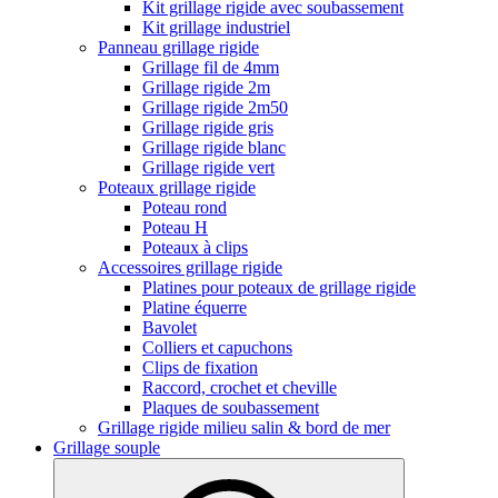
Kit grillage rigide avec soubassement
Kit grillage industriel
Panneau grillage rigide
Grillage fil de 4mm
Grillage rigide 2m
Grillage rigide 2m50
Grillage rigide gris
Grillage rigide blanc
Grillage rigide vert
Poteaux grillage rigide
Poteau rond
Poteau H
Poteaux à clips
Accessoires grillage rigide
Platines pour poteaux de grillage rigide
Platine équerre
Bavolet
Colliers et capuchons
Clips de fixation
Raccord, crochet et cheville
Plaques de soubassement
Grillage rigide milieu salin & bord de mer
Grillage souple