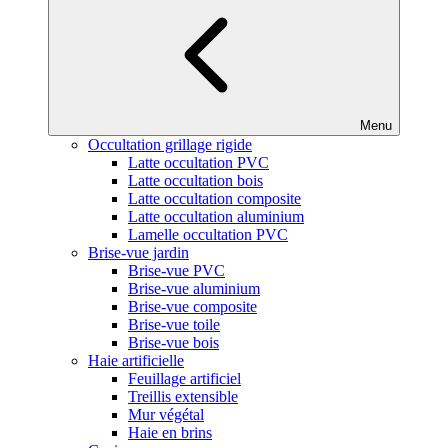
Menu
Occultation grillage rigide
Latte occultation PVC
Latte occultation bois
Latte occultation composite
Latte occultation aluminium
Lamelle occultation PVC
Brise-vue jardin
Brise-vue PVC
Brise-vue aluminium
Brise-vue composite
Brise-vue toile
Brise-vue bois
Haie artificielle
Feuillage artificiel
Treillis extensible
Mur végétal
Haie en brins