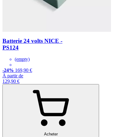
Batterie 24 volts NICE -
PS124
(empty)
-24%
169,90 €
À partir de
129,90 €
Acheter