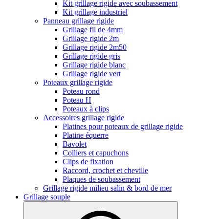
Kit grillage rigide avec soubassement
Kit grillage industriel
Panneau grillage rigide
Grillage fil de 4mm
Grillage rigide 2m
Grillage rigide 2m50
Grillage rigide gris
Grillage rigide blanc
Grillage rigide vert
Poteaux grillage rigide
Poteau rond
Poteau H
Poteaux à clips
Accessoires grillage rigide
Platines pour poteaux de grillage rigide
Platine équerre
Bavolet
Colliers et capuchons
Clips de fixation
Raccord, crochet et cheville
Plaques de soubassement
Grillage rigide milieu salin & bord de mer
Grillage souple