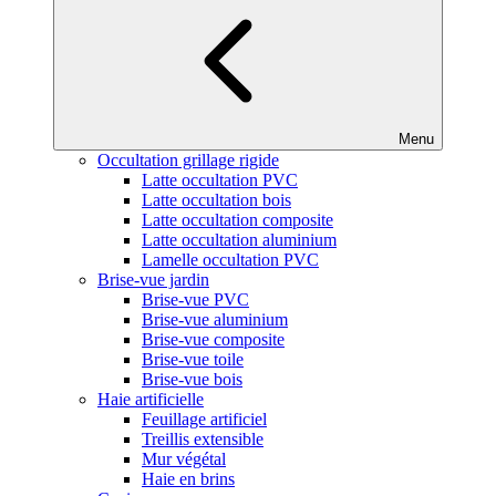
Menu
Occultation grillage rigide
Latte occultation PVC
Latte occultation bois
Latte occultation composite
Latte occultation aluminium
Lamelle occultation PVC
Brise-vue jardin
Brise-vue PVC
Brise-vue aluminium
Brise-vue composite
Brise-vue toile
Brise-vue bois
Haie artificielle
Feuillage artificiel
Treillis extensible
Mur végétal
Haie en brins