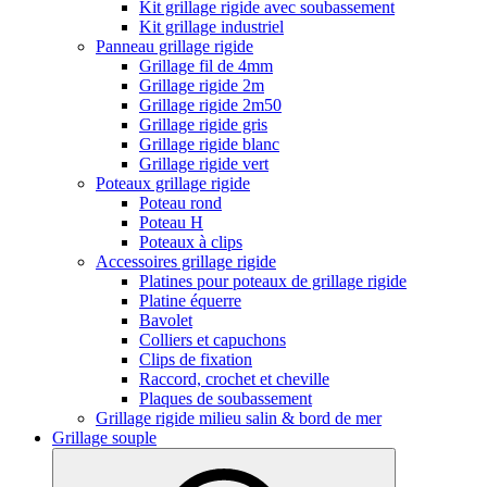
Kit grillage rigide avec soubassement
Kit grillage industriel
Panneau grillage rigide
Grillage fil de 4mm
Grillage rigide 2m
Grillage rigide 2m50
Grillage rigide gris
Grillage rigide blanc
Grillage rigide vert
Poteaux grillage rigide
Poteau rond
Poteau H
Poteaux à clips
Accessoires grillage rigide
Platines pour poteaux de grillage rigide
Platine équerre
Bavolet
Colliers et capuchons
Clips de fixation
Raccord, crochet et cheville
Plaques de soubassement
Grillage rigide milieu salin & bord de mer
Grillage souple