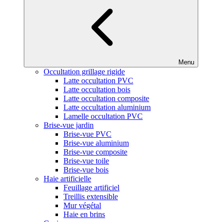
Menu
Occultation grillage rigide
Latte occultation PVC
Latte occultation bois
Latte occultation composite
Latte occultation aluminium
Lamelle occultation PVC
Brise-vue jardin
Brise-vue PVC
Brise-vue aluminium
Brise-vue composite
Brise-vue toile
Brise-vue bois
Haie artificielle
Feuillage artificiel
Treillis extensible
Mur végétal
Haie en brins