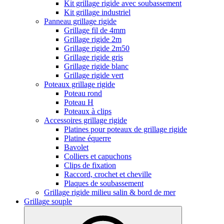
Kit grillage rigide avec soubassement
Kit grillage industriel
Panneau grillage rigide
Grillage fil de 4mm
Grillage rigide 2m
Grillage rigide 2m50
Grillage rigide gris
Grillage rigide blanc
Grillage rigide vert
Poteaux grillage rigide
Poteau rond
Poteau H
Poteaux à clips
Accessoires grillage rigide
Platines pour poteaux de grillage rigide
Platine équerre
Bavolet
Colliers et capuchons
Clips de fixation
Raccord, crochet et cheville
Plaques de soubassement
Grillage rigide milieu salin & bord de mer
Grillage souple