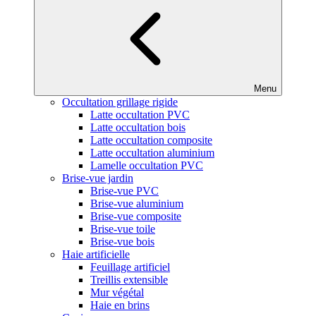
Menu
Occultation grillage rigide
Latte occultation PVC
Latte occultation bois
Latte occultation composite
Latte occultation aluminium
Lamelle occultation PVC
Brise-vue jardin
Brise-vue PVC
Brise-vue aluminium
Brise-vue composite
Brise-vue toile
Brise-vue bois
Haie artificielle
Feuillage artificiel
Treillis extensible
Mur végétal
Haie en brins