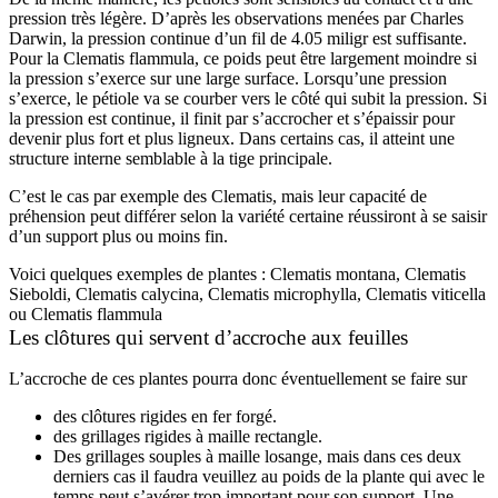
pression très légère. D’après les observations menées par Charles
Darwin, la pression continue d’un fil de 4.05 miligr est suffisante.
Pour la Clematis flammula, ce poids peut être largement moindre si
la pression s’exerce sur une large surface. Lorsqu’une pression
s’exerce, le pétiole va se courber vers le côté qui subit la pression. Si
la pression est continue, il finit par s’accrocher et s’épaissir pour
devenir plus fort et plus ligneux. Dans certains cas, il atteint une
structure interne semblable à la tige principale.
C’est le cas par exemple des Clematis, mais leur capacité de
préhension peut différer selon la variété certaine réussiront à se saisir
d’un support plus ou moins fin.
Voici quelques exemples de plantes : Clematis montana, Clematis
Sieboldi, Clematis calycina, Clematis microphylla, Clematis viticella
ou Clematis flammula
Les clôtures qui servent d’accroche aux feuilles
L’accroche de ces plantes pourra donc éventuellement se faire sur
des clôtures rigides en fer forgé.
des grillages rigides à maille rectangle.
Des grillages souples à maille losange, mais dans ces deux
derniers cas il faudra veuillez au poids de la plante qui avec le
temps peut s’avérer trop important pour son support. Une