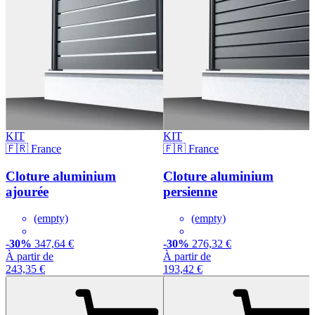
KIT
KIT
🇫🇷 France
🇫🇷 France
Cloture aluminium
Cloture aluminium
ajourée
persienne
(empty)
(empty)
-30%
347,64 €
-30%
276,32 €
À partir de
À partir de
243,35 €
193,42 €