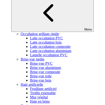
Menu
Occultation grillage rigide
Latte occultation PVC
Latte occultation bois
Latte occultation composite
Latte occultation aluminium
Lamelle occultation PVC
Brise-vue jardin
Brise-vue PVC
Brise-vue aluminium
Brise-vue composite
Brise-vue toile
Brise-vue bois
Haie artificielle
Feuillage artificiel
Treillis extensible
Mur végétal
Haie en brins