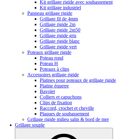
Kit grillage rigide avec soubassement
Kit grillage industriel
Panneau grillage rigide
Grillage fil de 4mm
Grillage rigide 2m
Grillage rigide 2m50
Grillage rigide gris
Grillage rigide blanc
Grillage rigide vert
Poteaux grillage rigide
Poteau rond
Poteau H
Poteaux à clips
Accessoires grillage rigide
Platines pour poteaux de grillage rigide
Platine équerre
Bavolet
Colliers et capuchons
Clips de fixation
Raccord, crochet et cheville
Plaques de soubassement
Grillage rigide milieu salin & bord de mer
Grillage souple