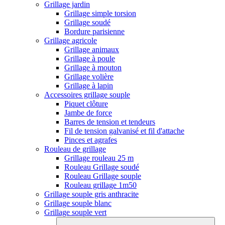
Grillage jardin
Grillage simple torsion
Grillage soudé
Bordure parisienne
Grillage agricole
Grillage animaux
Grillage à poule
Grillage à mouton
Grillage volière
Grillage à lapin
Accessoires grillage souple
Piquet clôture
Jambe de force
Barres de tension et tendeurs
Fil de tension galvanisé et fil d'attache
Pinces et agrafes
Rouleau de grillage
Grillage rouleau 25 m
Rouleau Grillage soudé
Rouleau Grillage souple
Rouleau grillage 1m50
Grillage souple gris anthracite
Grillage souple blanc
Grillage souple vert