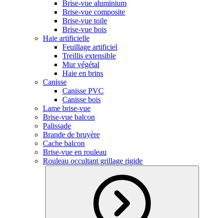
Brise-vue aluminium
Brise-vue composite
Brise-vue toile
Brise-vue bois
Haie artificielle
Feuillage artificiel
Treillis extensible
Mur végétal
Haie en brins
Canisse
Canisse PVC
Canisse bois
Lame brise-vue
Brise-vue balcon
Palissade
Brande de bruyère
Cache balcon
Brise-vue en rouleau
Rouleau occultant grillage rigide