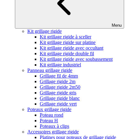
Menu
Kit grillage rigide
Kit grillage rigide à sceller
Kit grillage rigide sur platine
Kit grillage rigide avec occultant
Kit grillage rigide double fil
Kit grillage rigide avec soubassement
Kit grillage industriel
Panneau grillage rigide
Grillage fil de 4mm
Grillage rigide 2m
Grillage rigide 2m50
Grillage rigide gris
Grillage rigide blanc
Grillage rigide vert
Poteaux grillage rigide
Poteau rond
Poteau H
Poteaux à clips
Accessoires grillage rigide
Platines pour poteaux de grillage rigide